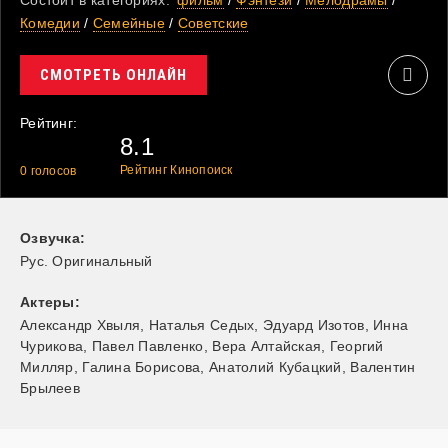
Состоит в категориях:
фильм
/
Фэнтези
/
Мелодрамы
/
Комедии
/
Семейные
/
Советские
СМОТРЕТЬ ОНЛАЙН
Рейтинг:
8.1
Рейтинг Кинопоиск
0
голосов
Озвучка:
Рус. Оригинальный
Актеры:
Александр Хвыля
,
Наталья Седых
,
Эдуард Изотов
,
Инна
Чурикова
,
Павел Павленко
,
Вера Алтайская
,
Георгий
Милляр
,
Галина Борисова
,
Анатолий Кубацкий
,
Валентин
Брылеев