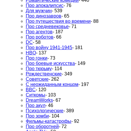
Романтические комедии
- 440
Про апокалипсис
- 76
Для мужчин
- 539
Про динозавров
- 65
Про путешествия во времени
- 88
Про средневековье
- 71
Про агентов
- 187
Про роботов
- 66
DC
- 58
Про войну 1941-1945
- 181
HBO
- 137
Про гонки
- 73
Про боевые искусства
- 149
Про тюрьму
- 114
Рождественские
- 349
Советские
- 262
С неожиданным концом
- 197
BBC
- 120
Ситкомы
- 103
DreamWorks
- 67
Про акул
- 46
Психологические
- 389
Про зомби
- 104
Фильмы-катастрофы
- 92
Про оборотней
- 72