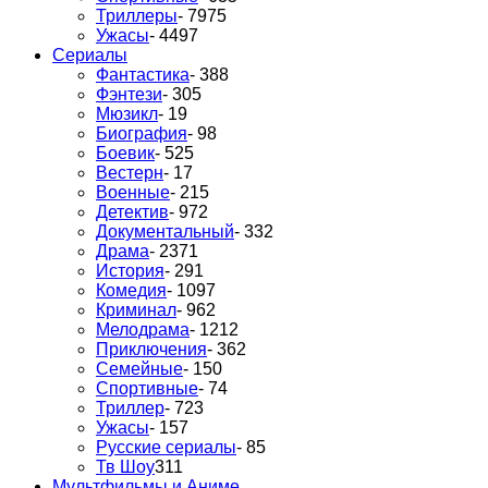
Триллеры
- 7975
Ужасы
- 4497
Сериалы
Фантастика
- 388
Фэнтези
- 305
Мюзикл
- 19
Биография
- 98
Боевик
- 525
Вестерн
- 17
Военные
- 215
Детектив
- 972
Документальный
- 332
Драма
- 2371
История
- 291
Комедия
- 1097
Криминал
- 962
Мелодрама
- 1212
Приключения
- 362
Семейные
- 150
Спортивные
- 74
Триллер
- 723
Ужасы
- 157
Русские сериалы
- 85
Тв Шоу
311
Мультфильмы и Аниме