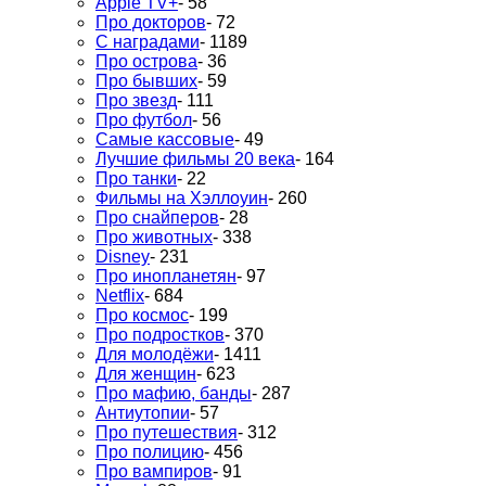
Apple TV+
- 58
Про докторов
- 72
С наградами
- 1189
Про острова
- 36
Про бывших
- 59
Про звезд
- 111
Про футбол
- 56
Самые кассовые
- 49
Лучшие фильмы 20 века
- 164
Про танки
- 22
Фильмы на Хэллоуин
- 260
Про снайперов
- 28
Про животных
- 338
Disney
- 231
Про инопланетян
- 97
Netflix
- 684
Про космос
- 199
Про подростков
- 370
Для молодёжи
- 1411
Для женщин
- 623
Про мафию, банды
- 287
Антиутопии
- 57
Про путешествия
- 312
Про полицию
- 456
Про вампиров
- 91