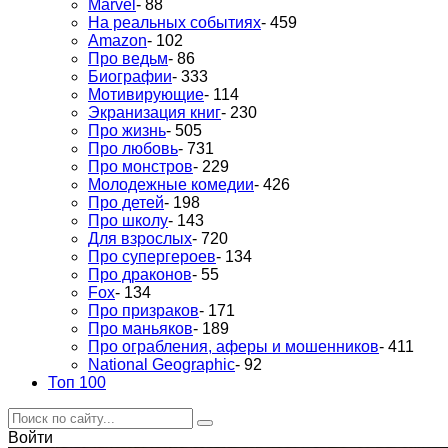
Marvel
- 88
На реальных событиях
- 459
Amazon
- 102
Про ведьм
- 86
Биографии
- 333
Мотивирующие
- 114
Экранизация книг
- 230
Про жизнь
- 505
Про любовь
- 731
Про монстров
- 229
Молодежные комедии
- 426
Про детей
- 198
Про школу
- 143
Для взрослых
- 720
Про супергероев
- 134
Про драконов
- 55
Fox
- 134
Про призраков
- 171
Про маньяков
- 189
Про ограбления, аферы и мошенников
- 411
National Geographic
- 92
Топ 100
Войти