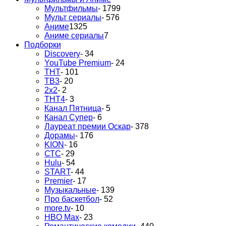
Мультфильмы
- 1799
Мульт сериалы
- 576
Аниме
1325
Аниме сериалы
7
Подборки
Discovery
- 34
YouTube Premium
- 24
ТНТ
- 101
ТВ3
- 20
2х2
- 2
ТНТ4
- 3
Канал Пятница
- 5
Канал Супер
- 6
Лауреат премии Оскар
- 378
Дорамы
- 176
KION
- 16
СТС
- 29
Hulu
- 54
START
- 44
Premier
- 17
Музыкальные
- 139
Про баскетбол
- 52
more.tv
- 10
HBO Max
- 23