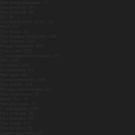
Про средневековье
- 71
Про агентов
- 187
Про роботов
- 66
DC
- 58
Про войну 1941-1945
- 181
HBO
- 137
Про гонки
- 73
Про боевые искусства
- 149
Про тюрьму
- 114
Рождественские
- 349
Советские
- 262
С неожиданным концом
- 197
BBC
- 120
Ситкомы
- 103
DreamWorks
- 67
Про акул
- 46
Психологические
- 389
Про зомби
- 104
Фильмы-катастрофы
- 92
Про оборотней
- 72
Apple TV+
- 58
Про докторов
- 72
С наградами
- 1189
Про острова
- 36
Про бывших
- 59
Про звезд
- 111
Про футбол
- 56
Самые кассовые
- 49