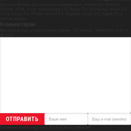
Данный фильм доступен на компьютере, телефоне Android,
iPhone, iPad, iPod, телевизоре LG Smart TV, Samsung Smart TV,
Sony Smart TV, Philips Smart TV, Toshiba Smart TV, Apple TV в
любое время.
Комментарии
Минимальная длина комментария - 20 знаков. Уважайте себя и
других!
ОТПРАВИТЬ
Комментариев еще нет. Хотите быть первым?