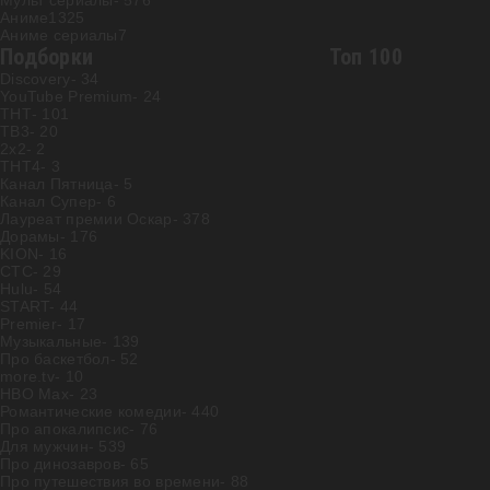
Мульт сериалы
- 576
Аниме
1325
Аниме сериалы
7
Подборки
Топ 100
Discovery
- 34
YouTube Premium
- 24
ТНТ
- 101
ТВ3
- 20
2х2
- 2
ТНТ4
- 3
Канал Пятница
- 5
Канал Супер
- 6
Лауреат премии Оскар
- 378
Дорамы
- 176
KION
- 16
СТС
- 29
Hulu
- 54
START
- 44
Premier
- 17
Музыкальные
- 139
Про баскетбол
- 52
more.tv
- 10
HBO Max
- 23
Романтические комедии
- 440
Про апокалипсис
- 76
Для мужчин
- 539
Про динозавров
- 65
Про путешествия во времени
- 88