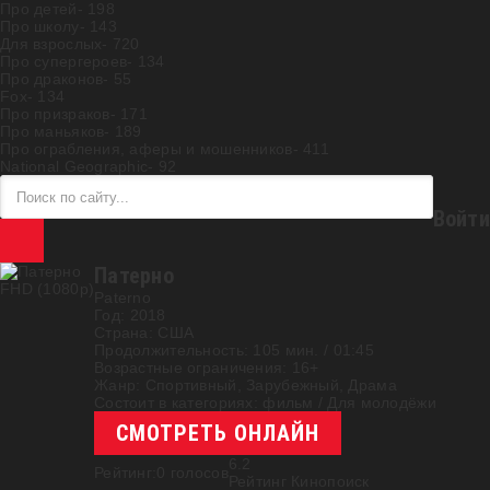
Про детей
- 198
Про школу
- 143
Для взрослых
- 720
Про супергероев
- 134
Про драконов
- 55
Fox
- 134
Про призраков
- 171
Про маньяков
- 189
Про ограбления, аферы и мошенников
- 411
National Geographic
- 92
Войти
Патерно
FHD (1080p)
Paterno
Год:
2018
Страна:
США
Продолжительность:
105 мин. / 01:45
Возрастные ограничения:
16+
Жанр:
Спортивный, Зарубежный, Драма
Состоит в категориях:
фильм
/
Для молодёжи
СМОТРЕТЬ ОНЛАЙН
6.2
Рейтинг:
0
голосов
Рейтинг Кинопоиск