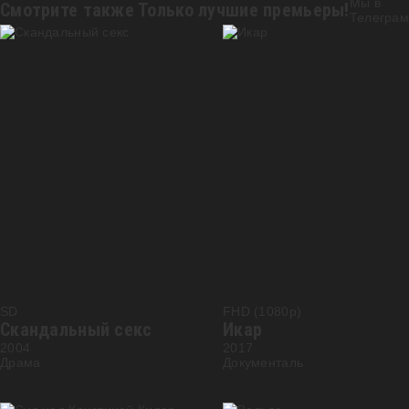
Мы в
Смотрите также
Только лучшие премьеры!
Телеграм
SD
FHD (1080p)
Скандальный секс
Икар
2004
2017
Драма
Документаль