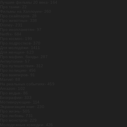
Лучшие фильмы 20 века
- 164
Про танки
- 22
Фильмы на Хэллоуин
- 260
Про снайперов
- 28
Про животных
- 338
Disney
- 231
Про инопланетян
- 97
Netflix
- 684
Про космос
- 199
Про подростков
- 370
Для молодёжи
- 1411
Для женщин
- 623
Про мафию, банды
- 287
Антиутопии
- 57
Про путешествия
- 312
Про полицию
- 456
Про вампиров
- 91
Marvel
- 88
На реальных событиях
- 459
Amazon
- 102
Про ведьм
- 86
Биографии
- 333
Мотивирующие
- 114
Экранизация книг
- 230
Про жизнь
- 505
Про любовь
- 731
Про монстров
- 229
Молодежные комедии
- 426