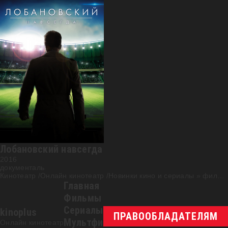
HD
Лобановский навсегда
2016
документаль
Кинотеатр /Онлайн кинотеатр /Новинки кино и сериалы
»
фильм
Главная
Фильмы
Сериалы
kinoplus
ПРАВООБЛАДАТЕЛЯМ
Мультфильмы
Онлайн кинотеатр