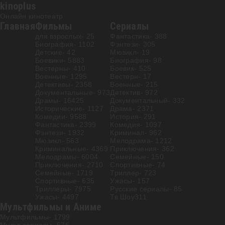
kinoplus
Онлайн кинотеатр
Главная
Фильмы
Сериалы
для взрослых
- 25
Фантастика
- 388
Биография
- 1102
Фэнтези
- 305
Детские
- 42
Мюзикл
- 19
Боевики
- 5883
Биография
- 98
Вестерны
- 410
Боевик
- 525
Военные
- 1295
Вестерн
- 17
Детективы
- 2358
Военные
- 215
Документальные
- 973
Детектив
- 972
Драмы
- 16425
Документальный
- 332
Исторические
- 1127
Драма
- 2371
Комедии
- 9588
История
- 291
Фантастика
- 2399
Комедия
- 1097
Фэнтези
- 1932
Криминал
- 962
Мюзикл
- 563
Мелодрама
- 1212
Криминальные
- 4369
Приключения
- 362
Мелодрамы
- 6004
Семейные
- 150
Приключения
- 2710
Спортивные
- 74
Семейные
- 1719
Триллер
- 723
Спортивные
- 635
Ужасы
- 157
Триллеры
- 7975
Русские сериалы
- 85
Ужасы
- 4497
Тв Шоу
311
Мультфильмы и Аниме
Мультфильмы
- 1799