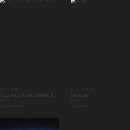
HD (720p)
FHD (1080p)
Суд над Кристиной Килер
Вальдо
2019
2021
Зарубежный,
Детектив,