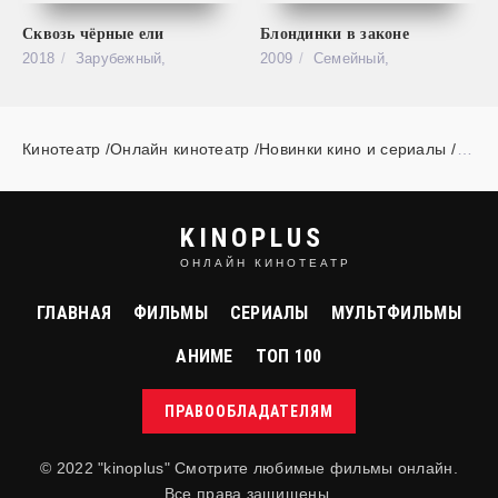
Сквозь чёрные ели
Блондинки в законе
2018
Зарубежный,
2009
Семейный,
Кинотеатр /Онлайн кинотеатр /Новинки кино и сериалы
»
ф
KINOPLUS
ОНЛАЙН КИНОТЕАТР
ГЛАВНАЯ
ФИЛЬМЫ
СЕРИАЛЫ
МУЛЬТФИЛЬМЫ
АНИМЕ
ТОП 100
ПРАВООБЛАДАТЕЛЯМ
© 2022 "kinoplus" Смотрите любимые фильмы онлайн.
Все права защищены.