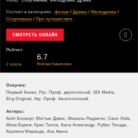
Жанр:
Спортивный, Мелодрама, Драма
Состоит в категориях:
фильм
/
Драмы
/
Мелодрамы
/
Спортивные
/
Про путешествия
СМОТРЕТЬ ОНЛАЙН
Рейтинг:
6.7
Рейтинг Кинопоиск
2
голоса
Озвучка:
Первый Канал, Рус. Проф. двухголосый, SDI Media,
Eng.Original, Укр. Проф. багатоголосий
Актеры:
Кейт Босворт
,
Мэттью Дэвис
,
Мишель Родригес
,
Сано Лэйк
,
Мика Бурем
,
Крис Талоа
,
Кала Александр
,
Рубен Техада
,
Каупена Миранда
,
Аса Акино