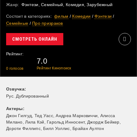
Жанр:
Фэнтези, Семейный, Комедия, Зарубежный
Состоит в категориях:
фильм
/
Комедии
/
Фэнтези
/
Семейные
/
Про призраков
СМОТРЕТЬ ОНЛАЙН
Рейтинг:
7.0
Рейтинг Кинопоиск
0
голосов
Озвучка:
Рус. Дублированный
Актеры:
Джон Гилгуд
,
Тед Уасс
,
Андреа Марковиччи
,
Алисса
Милано
,
Лила Кэй
,
Гарольд Инносент
,
Джордж Бейкер
,
Дороти Филлипс
,
Билл Уоллис
,
Брайан Аултон