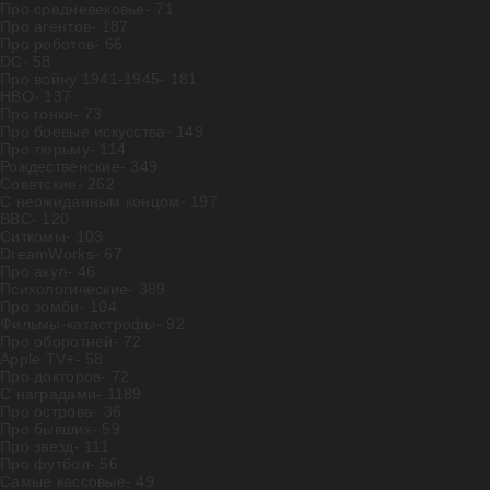
Про средневековье
- 71
Про агентов
- 187
Про роботов
- 66
DC
- 58
Про войну 1941-1945
- 181
HBO
- 137
Про гонки
- 73
Про боевые искусства
- 149
Про тюрьму
- 114
Рождественские
- 349
Советские
- 262
С неожиданным концом
- 197
BBC
- 120
Ситкомы
- 103
DreamWorks
- 67
Про акул
- 46
Психологические
- 389
Про зомби
- 104
Фильмы-катастрофы
- 92
Про оборотней
- 72
Apple TV+
- 58
Про докторов
- 72
С наградами
- 1189
Про острова
- 36
Про бывших
- 59
Про звезд
- 111
Про футбол
- 56
Самые кассовые
- 49