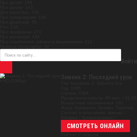
Про детей
- 198
Про школу
- 143
Для взрослых
- 720
Про супергероев
- 134
Про драконов
- 55
Fox
- 134
Про призраков
- 171
Про маньяков
- 189
Про ограбления, аферы и мошенников
- 411
National Geographic
- 92
Войти
Замена 2: Последний урок
FHD (1080p)
The Substitute 2: School's Out
Год:
1998
Страна:
США
Продолжительность:
89 мин. / 01:29
Возрастные ограничения:
16+
Жанр:
Криминал, Боевик, Триллер
Состоит в категориях:
фильм
/
Боевики
/
Криминальные
/
Триллеры
СМОТРЕТЬ ОНЛАЙН
Рейтинг:
0
голосов