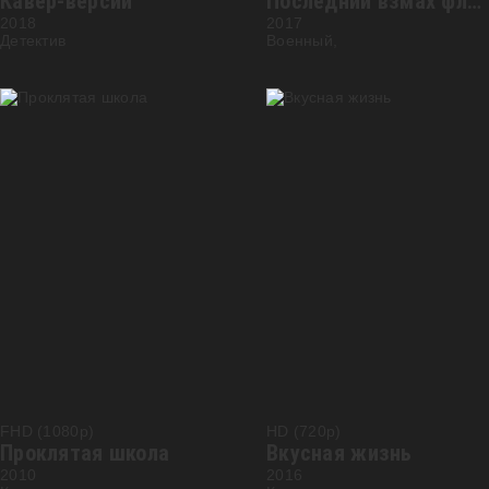
Кавер-версии
Последний взмах флага
2018
2017
Детектив
Военный,
FHD (1080p)
HD (720p)
Проклятая школа
Вкусная жизнь
2010
2016