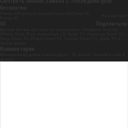
Смотреть онлайн Замена 2: Последний урок
бесплатно
Плеер #2
Смотреть онлайн
Плеер #4
Плеер #6
Не работает?
Плеер #7
0
0
Поделиться:
Данный фильм доступен на компьютере, телефоне Android,
iPhone, iPad, iPod, телевизоре LG Smart TV, Samsung Smart TV,
Sony Smart TV, Philips Smart TV, Toshiba Smart TV, Apple TV в
любое время.
Комментарии
Минимальная длина комментария - 20 знаков. Уважайте себя и
других!