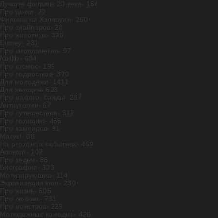
Лучшие фильмы 20 века
- 164
Про танки
- 22
Фильмы на Хэллоуин
- 260
Про снайперов
- 28
Про животных
- 338
Disney
- 231
Про инопланетян
- 97
Netflix
- 684
Про космос
- 199
Про подростков
- 370
Для молодёжи
- 1411
Для женщин
- 623
Про мафию, банды
- 287
Антиутопии
- 57
Про путешествия
- 312
Про полицию
- 456
Про вампиров
- 91
Marvel
- 88
На реальных событиях
- 459
Amazon
- 102
Про ведьм
- 86
Биографии
- 333
Мотивирующие
- 114
Экранизация книг
- 230
Про жизнь
- 505
Про любовь
- 731
Про монстров
- 229
Молодежные комедии
- 426