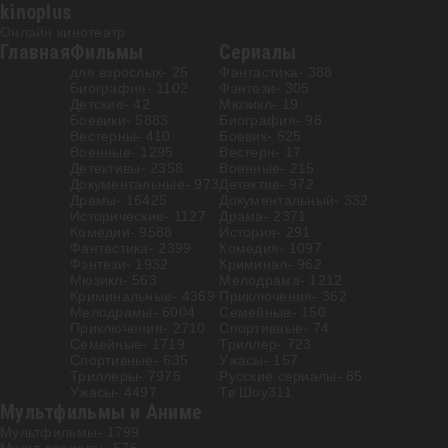
kinoplus
Онлайн кинотеатр
Главная
Фильмы
Сериалы
для взрослых
- 25
Фантастика
- 388
Биография
- 1102
Фэнтези
- 305
Детские
- 42
Мюзикл
- 19
Боевики
- 5883
Биография
- 98
Вестерны
- 410
Боевик
- 525
Военные
- 1295
Вестерн
- 17
Детективы
- 2358
Военные
- 215
Документальные
- 973
Детектив
- 972
Драмы
- 16425
Документальный
- 332
Исторические
- 1127
Драма
- 2371
Комедии
- 9588
История
- 291
Фантастика
- 2399
Комедия
- 1097
Фэнтези
- 1932
Криминал
- 962
Мюзикл
- 563
Мелодрама
- 1212
Криминальные
- 4369
Приключения
- 362
Мелодрамы
- 6004
Семейные
- 150
Приключения
- 2710
Спортивные
- 74
Семейные
- 1719
Триллер
- 723
Спортивные
- 635
Ужасы
- 157
Триллеры
- 7975
Русские сериалы
- 85
Ужасы
- 4497
Тв Шоу
311
Мультфильмы и Аниме
Мультфильмы
- 1799