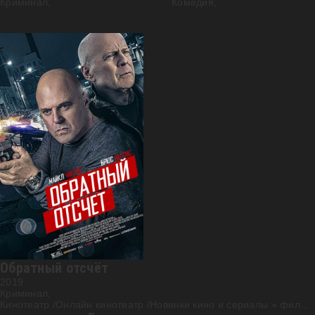
Криминал,
Комедия,
FHD (1080p)
Обратный отсчёт
2019
Криминал,
Кинотеатр /Онлайн кинотеатр /Новинки кино и сериалы
»
фильм