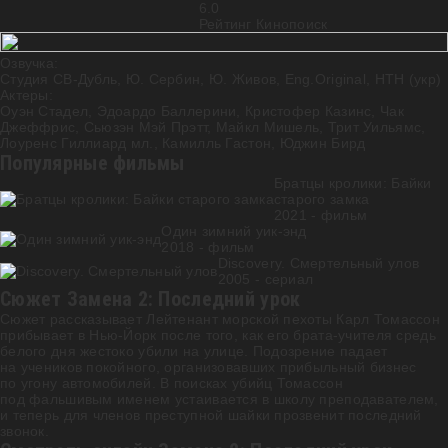
6.0
Рейтинг Кинопоиск
Озвучка:
Студия СВ-Дубль, Ю. Сербин, Ю. Живов, Eng.Original, НТН (укр)
Актеры:
Оуэн Стадел
,
Эдоардо Баллерини
,
Кристофер Казинс
,
Чак
Джеффрис
,
Сьюзэн Мэй Прэтт
,
Майкл Мишель
,
Трит Уильямс
,
Лоуренс Гиллиард мл.
,
Камилль Гастон
,
Юджин Бирд
Популярные фильмы
Братцы кролики: Байки
старого замка
2021 - фильм
Один зимний уик-энд
2018 - фильм
Discovery. Смертельный улов
2005 - cериал
Сюжет Замена 2: Последний урок
Сюжет рассказывает Лейтенант морской пехоты Карл Томассон
прибывает в Нью-Йорк после того, как его брата-учителя средь
белого дня жестоко убили на улице. Подозрение падает
на учеников покойного, организовавших прибыльный бизнес
по угону автомобилей. В поисках убийц Томассон
под фальшивым именем устаивается в школу преподавателем,
и теперь для членов преступной шайки прозвенит последний
звонок.