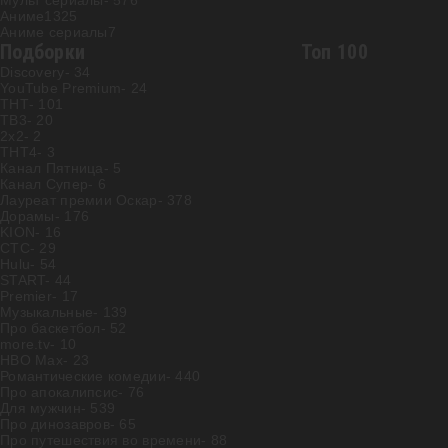
Мульт сериалы
- 576
Аниме
1325
Аниме сериалы
7
Подборки
Топ 100
Discovery
- 34
YouTube Premium
- 24
ТНТ
- 101
ТВ3
- 20
2х2
- 2
ТНТ4
- 3
Канал Пятница
- 5
Канал Супер
- 6
Лауреат премии Оскар
- 378
Дорамы
- 176
KION
- 16
СТС
- 29
Hulu
- 54
START
- 44
Premier
- 17
Музыкальные
- 139
Про баскетбол
- 52
more.tv
- 10
HBO Max
- 23
Романтические комедии
- 440
Про апокалипсис
- 76
Для мужчин
- 539
Про динозавров
- 65
Про путешествия во времени
- 88