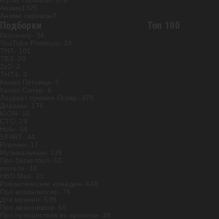
Мульт сериалы
- 576
Аниме
1325
Аниме сериалы
7
Подборки
Топ 100
Discovery
- 34
YouTube Premium
- 24
ТНТ
- 101
ТВ3
- 20
2х2
- 2
ТНТ4
- 3
Канал Пятница
- 5
Канал Супер
- 6
Лауреат премии Оскар
- 378
Дорамы
- 176
KION
- 16
СТС
- 29
Hulu
- 54
START
- 44
Premier
- 17
Музыкальные
- 139
Про баскетбол
- 52
more.tv
- 10
HBO Max
- 23
Романтические комедии
- 440
Про апокалипсис
- 76
Для мужчин
- 539
Про динозавров
- 65
Про путешествия во времени
- 88