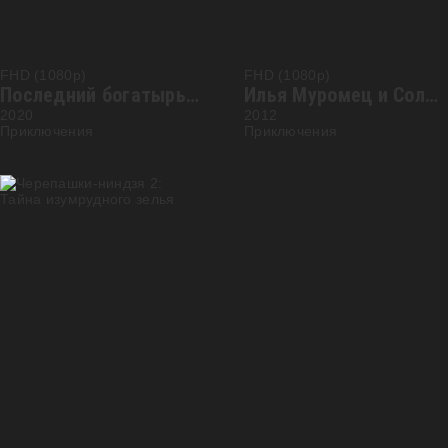
FHD (1080p)
FHD (1080p)
Последний богатырь: Корень зла
Илья Муромец и Соловей Разбойник
2020
2012
Приключения
Приключения