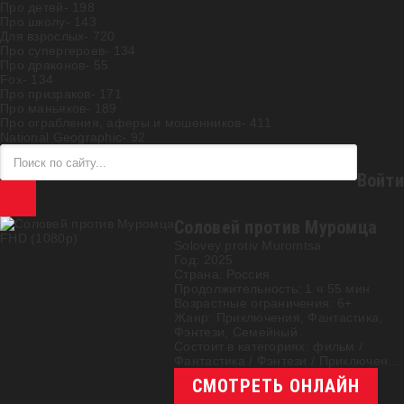
Про детей
- 198
Про школу
- 143
Для взрослых
- 720
Про супергероев
- 134
Про драконов
- 55
Fox
- 134
Про призраков
- 171
Про маньяков
- 189
Про ограбления, аферы и мошенников
- 411
National Geographic
- 92
Войти
Соловей против Муромца
FHD (1080p)
Solovey protiv Muromtsa
Год:
2025
Страна:
Россия
Продолжительность:
1 ч 55 мин
Возрастные ограничения:
6+
Жанр:
Приключения, Фантастика,
Фэнтези, Семейный
Состоит в категориях:
фильм
/
Фантастика
/
Фэнтези
/
Приключения
/
Семейные
СМОТРЕТЬ ОНЛАЙН