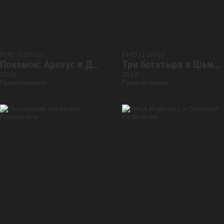
FHD (1080p)
FHD (1080p)
Покемон: Аркеус и Драгоценный камень жизни
Три богатыря и Шамаханская царица
2009
2010
Приключения
Приключения