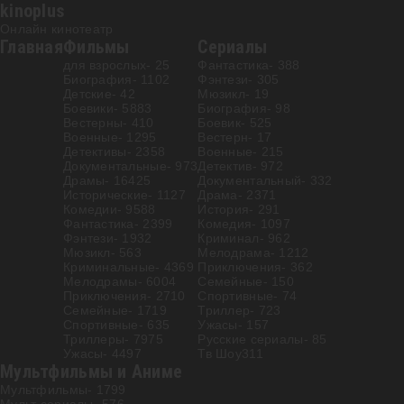
kinoplus
Онлайн кинотеатр
Главная
Фильмы
Сериалы
для взрослых
- 25
Фантастика
- 388
Биография
- 1102
Фэнтези
- 305
Детские
- 42
Мюзикл
- 19
Боевики
- 5883
Биография
- 98
Вестерны
- 410
Боевик
- 525
Военные
- 1295
Вестерн
- 17
Детективы
- 2358
Военные
- 215
Документальные
- 973
Детектив
- 972
Драмы
- 16425
Документальный
- 332
Исторические
- 1127
Драма
- 2371
Комедии
- 9588
История
- 291
Фантастика
- 2399
Комедия
- 1097
Фэнтези
- 1932
Криминал
- 962
Мюзикл
- 563
Мелодрама
- 1212
Криминальные
- 4369
Приключения
- 362
Мелодрамы
- 6004
Семейные
- 150
Приключения
- 2710
Спортивные
- 74
Семейные
- 1719
Триллер
- 723
Спортивные
- 635
Ужасы
- 157
Триллеры
- 7975
Русские сериалы
- 85
Ужасы
- 4497
Тв Шоу
311
Мультфильмы и Аниме
Мультфильмы
- 1799