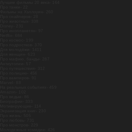
Лучшие фильмы 20 века
- 164
Про танки
- 22
Фильмы на Хэллоуин
- 260
Про снайперов
- 28
Про животных
- 338
Disney
- 231
Про инопланетян
- 97
Netflix
- 684
Про космос
- 199
Про подростков
- 370
Для молодёжи
- 1411
Для женщин
- 623
Про мафию, банды
- 287
Антиутопии
- 57
Про путешествия
- 312
Про полицию
- 456
Про вампиров
- 91
Marvel
- 88
На реальных событиях
- 459
Amazon
- 102
Про ведьм
- 86
Биографии
- 333
Мотивирующие
- 114
Экранизация книг
- 230
Про жизнь
- 505
Про любовь
- 731
Про монстров
- 229
Молодежные комедии
- 426