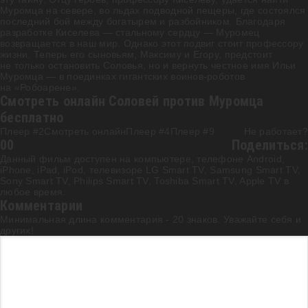
Муромца на севере, во льдах подводной пещеры, где состоялся
последний бой между богатырем и разбойником. Благодаря
разработке Киселева — стальному сердцу — Муромец
возвращается в наш мир. Однако этот подвиг стоит профессору
жизни. Теперь его сыновьям, Максиму и Егору, предстоит
не только остановить Соловья, но и вернуть честное имя Ильи
Муромца — в поединках гигантских воинов-роботов
на «Робоарене».
Смотреть онлайн Соловей против Муромца
бесплатно
Плеер #2
Смотреть онлайн
Плеер #4
Плеер #9
Не работает?
0
0
Поделиться:
Данный фильм доступен на компьютере, телефоне Android,
iPhone, iPad, iPod, телевизоре LG Smart TV, Samsung Smart TV,
Sony Smart TV, Philips Smart TV, Toshiba Smart TV, Apple TV в
любое время.
Комментарии
Минимальная длина комментария - 20 знаков. Уважайте себя и
других!