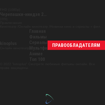
FHD (1080p)
Черепашки-ниндзя 2: Тайна изумрудного зелья
1991
Приключения
Кинотеатр /Онлайн кинотеатр /Новинки кино и сериалы
»
фильм
Главная
Фильмы
Сериалы
kinoplus
ПРАВООБЛАДАТЕЛЯМ
Мультфильмы
Онлайн кинотеатр
Аниме
Топ 100
© 2022 "kinoplus" Смотрите любимые фильмы онлайн. Все
права защищены.