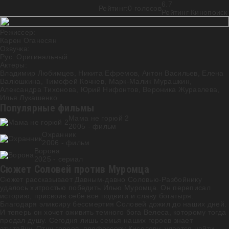
6.7
Рейтинг:
0
голосов
Рейтинг Кинопоиск
Режиссер:
Карен Оганесян
Озвучка:
Рус. Оригинальный
Актеры:
Владимир Любимцев
,
Никита Ефремов
,
Антон Васильев
,
Елена
Валюшкина
,
Тимофей Кочнев
,
Марк-Малик Мурашкин
,
Александра Тихонова
,
Юрий Нифонтов
,
Вероника Журавлева
,
Илья Лукашенко
Популярные фильмы
Мама не горюй 2
2005 - фильм
Охранник
2006 - фильм
Ворона
2025 - cериал
Сюжет Соловей против Муромца
Сюжет рассказывает Давным-давно Соловью-Разбойнику
удалось хитростью победить Илью Муромца. Он переписал
историю, присвоив себе все подвиги и славу богатыря.
Благодаря эликсиру бессмертия Соловей дожил до наших дней.
И теперь он хочет оживить темного бога Велеса, которому тогда
продал душу. Сегодня лишь семья наших героев знает
эту тайну. Отцу героев, профессору Киселеву, удается найти