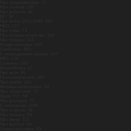
Про средневековье
- 71
Про агентов
- 187
Про роботов
- 66
DC
- 58
Про войну 1941-1945
- 181
HBO
- 137
Про гонки
- 73
Про боевые искусства
- 149
Про тюрьму
- 114
Рождественские
- 349
Советские
- 262
С неожиданным концом
- 197
BBC
- 120
Ситкомы
- 103
DreamWorks
- 67
Про акул
- 46
Психологические
- 389
Про зомби
- 104
Фильмы-катастрофы
- 92
Про оборотней
- 72
Apple TV+
- 58
Про докторов
- 72
С наградами
- 1189
Про острова
- 36
Про бывших
- 59
Про звезд
- 111
Про футбол
- 56
Самые кассовые
- 49