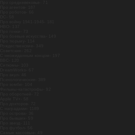
Про средневековье
- 71
Про агентов
- 187
Про роботов
- 66
DC
- 58
Про войну 1941-1945
- 181
HBO
- 137
Про гонки
- 73
Про боевые искусства
- 149
Про тюрьму
- 114
Рождественские
- 349
Советские
- 262
С неожиданным концом
- 197
BBC
- 120
Ситкомы
- 103
DreamWorks
- 67
Про акул
- 46
Психологические
- 389
Про зомби
- 104
Фильмы-катастрофы
- 92
Про оборотней
- 72
Apple TV+
- 58
Про докторов
- 72
С наградами
- 1189
Про острова
- 36
Про бывших
- 59
Про звезд
- 111
Про футбол
- 56
Самые кассовые
- 49