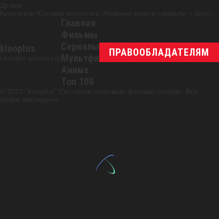
Драма
Кинотеатр /Онлайн кинотеатр /Новинки кино и сериалы
»
фильм
Главная
Фильмы
Сериалы
kinoplus
ПРАВООБЛАДАТЕЛЯМ
Мультфильмы
Онлайн кинотеатр
Аниме
Топ 100
© 2022 "kinoplus" Смотрите любимые фильмы онлайн. Все
права защищены.