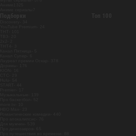
Мульт сериалы
- 576
Аниме
1325
Аниме сериалы
7
Подборки
Топ 100
Discovery
- 34
YouTube Premium
- 24
ТНТ
- 101
ТВ3
- 20
2х2
- 2
ТНТ4
- 3
Канал Пятница
- 5
Канал Супер
- 6
Лауреат премии Оскар
- 378
Дорамы
- 176
KION
- 16
СТС
- 29
Hulu
- 54
START
- 44
Premier
- 17
Музыкальные
- 139
Про баскетбол
- 52
more.tv
- 10
HBO Max
- 23
Романтические комедии
- 440
Про апокалипсис
- 76
Для мужчин
- 539
Про динозавров
- 65
Про путешествия во времени
- 88