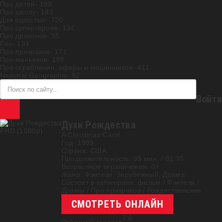
Про детей
- 198
Про школу
- 143
Для взрослых
- 720
Про супергероев
- 134
Про драконов
- 55
Fox
- 134
Про призраков
- 171
Про маньяков
- 189
Про ограбления, аферы и мошенников
- 411
National Geographic
- 92
Войти
Духи Рождества
FHD (1080p)
A Christmas Carol
Год:
1999
Страна:
США
Продолжительность:
95 мин. / 01:35
Возрастные ограничения:
0+
Жанр:
Фэнтези, Зарубежный, Драма
Состоит в категориях:
фильм
/
Фэнтези
/
Драмы
/
Про призраков
/
Рождественские
СМОТРЕТЬ ОНЛАЙН
7.6