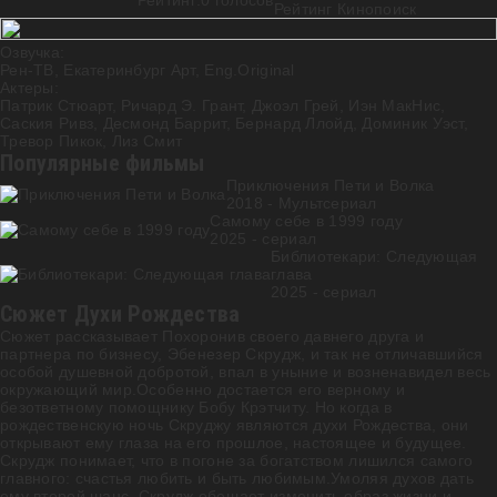
Рейтинг:
0
голосов
Рейтинг Кинопоиск
Озвучка:
Рен-ТВ, Екатеринбург Арт, Eng.Original
Актеры:
Патрик Стюарт
,
Ричард Э. Грант
,
Джоэл Грей
,
Иэн МакНис
,
Саския Ривз
,
Десмонд Баррит
,
Бернард Ллойд
,
Доминик Уэст
,
Тревор Пикок
,
Лиз Смит
Популярные фильмы
Приключения Пети и Волка
2018 - Мультсериал
Самому себе в 1999 году
2025 - cериал
Библиотекари: Следующая
глава
2025 - cериал
Сюжет Духи Рождества
Сюжет рассказывает Похоронив своего давнего друга и
партнера по бизнесу, Эбенезер Скрудж, и так не отличавшийся
особой душевной добротой, впал в уныние и возненавидел весь
окружающий мир.Особенно достается его верному и
безответному помощнику Бобу Крэтчиту. Но когда в
рождественскую ночь Скруджу являются духи Рождества, они
открывают ему глаза на его прошлое, настоящее и будущее.
Скрудж понимает, что в погоне за богатством лишился самого
главного: счастья любить и быть любимым.Умоляя духов дать
ему второй шанс, Скрудж обещает изменить образ жизни и