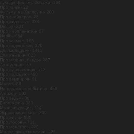
Лучшие фильмы 20 века
- 164
Про танки
- 22
Фильмы на Хэллоуин
- 260
Про снайперов
- 28
Про животных
- 338
Disney
- 231
Про инопланетян
- 97
Netflix
- 684
Про космос
- 199
Про подростков
- 370
Для молодёжи
- 1411
Для женщин
- 623
Про мафию, банды
- 287
Антиутопии
- 57
Про путешествия
- 312
Про полицию
- 456
Про вампиров
- 91
Marvel
- 88
На реальных событиях
- 459
Amazon
- 102
Про ведьм
- 86
Биографии
- 333
Мотивирующие
- 114
Экранизация книг
- 230
Про жизнь
- 505
Про любовь
- 731
Про монстров
- 229
Молодежные комедии
- 426