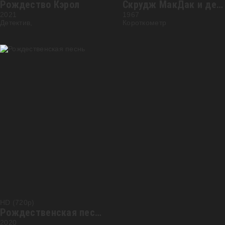
Рождество Кэрол
Скрудж МакДак и деньги
2021
1967
Детектив,
Короткометр
HD (720p)
Рождественская песнь
2020