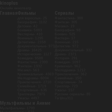
kinoplus
Онлайн кинотеатр
Главная
Фильмы
Сериалы
для взрослых
- 25
Фантастика
- 388
Биография
- 1102
Фэнтези
- 305
Детские
- 42
Мюзикл
- 19
Боевики
- 5883
Биография
- 98
Вестерны
- 410
Боевик
- 525
Военные
- 1295
Вестерн
- 17
Детективы
- 2358
Военные
- 215
Документальные
- 973
Детектив
- 972
Драмы
- 16425
Документальный
- 332
Исторические
- 1127
Драма
- 2371
Комедии
- 9588
История
- 291
Фантастика
- 2399
Комедия
- 1097
Фэнтези
- 1932
Криминал
- 962
Мюзикл
- 563
Мелодрама
- 1212
Криминальные
- 4369
Приключения
- 362
Мелодрамы
- 6004
Семейные
- 150
Приключения
- 2710
Спортивные
- 74
Семейные
- 1719
Триллер
- 723
Спортивные
- 635
Ужасы
- 157
Триллеры
- 7975
Русские сериалы
- 85
Ужасы
- 4497
Тв Шоу
311
Мультфильмы и Аниме
Мультфильмы
- 1799