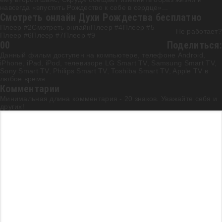
навсегда «впустить Рождество к себе в сердце»...
Смотреть онлайн Духи Рождества бесплатно
Плеер #2
Смотреть онлайн
Плеер #4
Плеер #5
Не работает?
Плеер #6
Плеер #7
Плеер #9
0
0
Поделиться:
Данный фильм доступен на компьютере, телефоне Android,
iPhone, iPad, iPod, телевизоре LG Smart TV, Samsung Smart TV,
Sony Smart TV, Philips Smart TV, Toshiba Smart TV, Apple TV в
любое время.
Комментарии
Минимальная длина комментария - 20 знаков. Уважайте себя и
других!