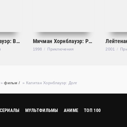
Капитан Хорнблауэр: Верность
Мичман Хорнблауэр: Равные шансы
я
1998
Приключения
2001
Пр
»
фильм
» Капитан Хорнблауэр: Долг
СЕРИАЛЫ
МУЛЬТФИЛЬМЫ
АНИМЕ
ТОП 100