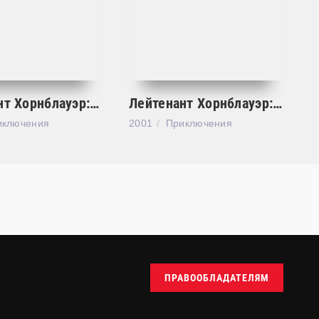
Лейтенант Хорнблауэр: Бунт
Лейтенант Хорнблауэр: Возмездие
иключения
2001
Приключения
ПРАВООБЛАДАТЕЛЯМ