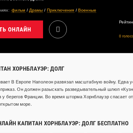
риях:
фильм
/
Драмы
/
Приключения
/
Военные
Рейтин
ТЬ ОНЛАЙН
0
голос
ТАН ХОРНБЛАУЭР: ДОЛГ
вает В Европе Наполеон развязал масштабную войну. Едва ус
 приказ. Он должен разыскать разведывательный шлюп «Кузн
 у берегов Франции. Во время шторма Хорнблауэр спасает от
открытом море.
НЛАЙН КАПИТАН ХОРНБЛАУЭР: ДОЛГ БЕСПЛАТНО