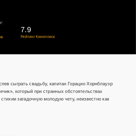
г:
7.9
Рейтинг Кинопоиск
ов
пев сыграть свадьбу, капитан Горацио Хорнблауэр
ечик», который при странных обстоятельствах
 стихии загадочную молодую чету, неизвестно как