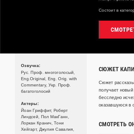
Состоит в катего
СМОТРЕ
Озвучка:
СЮЖЕТ КАПИ
Рус. Проф. многоголосый,
Eng.Original, Eng. Orig. with
Сюжет рассказы
Commentary, Укр. Проф.
получает новый
багатоголосий
бесследно исчез
Актеры:
оказавшуюся в 
Йоан Гриффит
,
Роберт
Линдсей
,
Пол МакГанн
,
Лоркан Кранич
,
Тони
СМОТРЕТЬ О
Хейгарт
,
Джулия Савалия
,