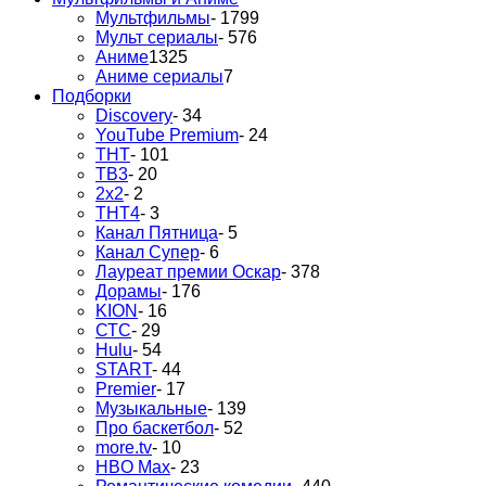
Мультфильмы
- 1799
Мульт сериалы
- 576
Аниме
1325
Аниме сериалы
7
Подборки
Discovery
- 34
YouTube Premium
- 24
ТНТ
- 101
ТВ3
- 20
2х2
- 2
ТНТ4
- 3
Канал Пятница
- 5
Канал Супер
- 6
Лауреат премии Оскар
- 378
Дорамы
- 176
KION
- 16
СТС
- 29
Hulu
- 54
START
- 44
Premier
- 17
Музыкальные
- 139
Про баскетбол
- 52
more.tv
- 10
HBO Max
- 23