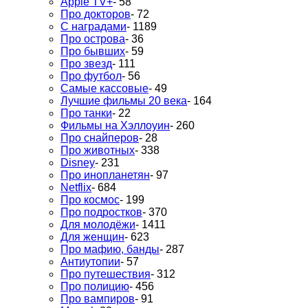
Apple TV+
- 58
Про докторов
- 72
С наградами
- 1189
Про острова
- 36
Про бывших
- 59
Про звезд
- 111
Про футбол
- 56
Самые кассовые
- 49
Лучшие фильмы 20 века
- 164
Про танки
- 22
Фильмы на Хэллоуин
- 260
Про снайперов
- 28
Про животных
- 338
Disney
- 231
Про инопланетян
- 97
Netflix
- 684
Про космос
- 199
Про подростков
- 370
Для молодёжи
- 1411
Для женщин
- 623
Про мафию, банды
- 287
Антиутопии
- 57
Про путешествия
- 312
Про полицию
- 456
Про вампиров
- 91