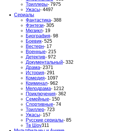
Триллеры
- 7975
Ужасы
- 4497
Сериалы
Фантастика
- 388
Фэнтези
- 305
Мюзикл
- 19
Биография
- 98
Боевик
- 525
Вестерн
- 17
Военные
- 215
Детектив
- 972
Документальный
- 332
Драма
- 2371
История
- 291
Комедия
- 1097
Криминал
- 962
Мелодрама
- 1212
Приключения
- 362
Семейные
- 150
Спортивные
- 74
Триллер
- 723
Ужасы
- 157
Русские сериалы
- 85
Тв Шоу
311
Мультфильмы и Аниме