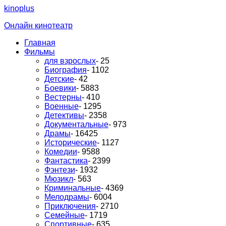
kinoplus
Онлайн кинотеатр
Главная
Фильмы
для взрослых
- 25
Биография
- 1102
Детские
- 42
Боевики
- 5883
Вестерны
- 410
Военные
- 1295
Детективы
- 2358
Документальные
- 973
Драмы
- 16425
Исторические
- 1127
Комедии
- 9588
Фантастика
- 2399
Фэнтези
- 1932
Мюзикл
- 563
Криминальные
- 4369
Мелодрамы
- 6004
Приключения
- 2710
Семейные
- 1719
Спортивные
- 635