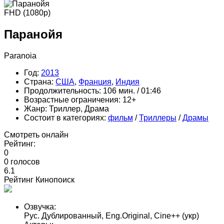
FHD (1080p)
Паранойя
Paranoia
Год:
2013
Страна:
США
,
Франция
,
Индия
Продолжительность:
106 мин. / 01:46
Возрастные ограничения:
12+
Жанр:
Триллер, Драма
Состоит в категориях:
фильм
/
Триллеры
/
Драмы
Смотреть онлайн
Рейтинг:
0
0
голосов
6.1
Рейтинг Кинопоиск
Озвучка:
Рус. Дублированный, Eng.Original, Cine++ (укр)