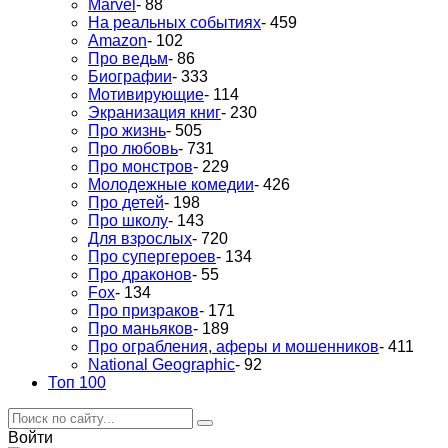
Marvel
- 88
На реальных событиях
- 459
Amazon
- 102
Про ведьм
- 86
Биографии
- 333
Мотивирующие
- 114
Экранизация книг
- 230
Про жизнь
- 505
Про любовь
- 731
Про монстров
- 229
Молодежные комедии
- 426
Про детей
- 198
Про школу
- 143
Для взрослых
- 720
Про супергероев
- 134
Про драконов
- 55
Fox
- 134
Про призраков
- 171
Про маньяков
- 189
Про ограбления, аферы и мошенников
- 411
National Geographic
- 92
Топ 100
Войти