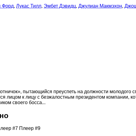
н Форд
,
Лукас Тилл
,
Эмбет Дэвидц
,
Джулиан Макмэхон
,
Джош
отничок», пытающийся преуспеть на должности молодого с
ся лицом к лицу с безжалостным президентом компании, к
ком своего босса...
тно
леер #7
Плеер #9