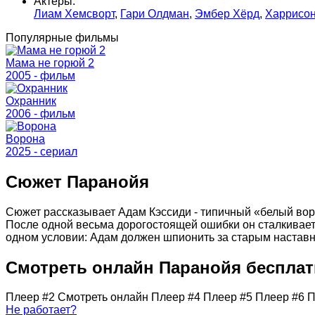
Актеры:
Лиам Хемсворт
,
Гари Олдман
,
Эмбер Хёрд
,
Харрисо
Популярные фильмы
Мама не горюй 2
2005 - фильм
Охранник
2006 - фильм
Ворона
2025 - cериал
Сюжет Паранойя
Сюжет рассказывает Адам Кэссиди - типичный «белый вор
После одной весьма дорогостоящей ошибки он сталкивает
одном условии: Адам должен шпионить за старым наставни
Смотреть онлайн Паранойя беспла
Плеер #2
Смотреть онлайн
Плеер #4
Плеер #5
Плеер #6
П
Не работает?