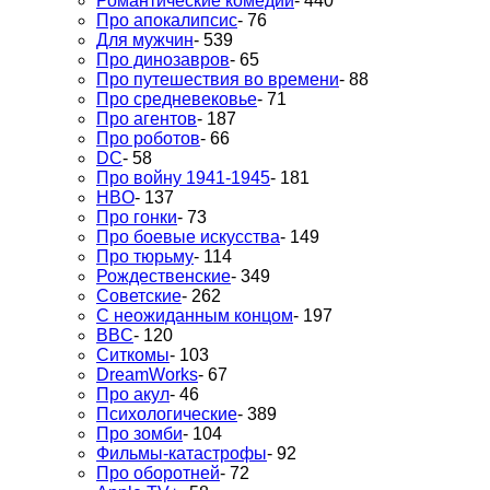
Романтические комедии
- 440
Про апокалипсис
- 76
Для мужчин
- 539
Про динозавров
- 65
Про путешествия во времени
- 88
Про средневековье
- 71
Про агентов
- 187
Про роботов
- 66
DC
- 58
Про войну 1941-1945
- 181
HBO
- 137
Про гонки
- 73
Про боевые искусства
- 149
Про тюрьму
- 114
Рождественские
- 349
Советские
- 262
С неожиданным концом
- 197
BBC
- 120
Ситкомы
- 103
DreamWorks
- 67
Про акул
- 46
Психологические
- 389
Про зомби
- 104
Фильмы-катастрофы
- 92
Про оборотней
- 72