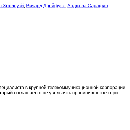
 Холлоуэй
,
Ричард Дрейфусс
,
Анджела Сарафян
пециалиста в крупной телекоммуникационной корпорации.
оторый соглашается не увольнять провинившегося при