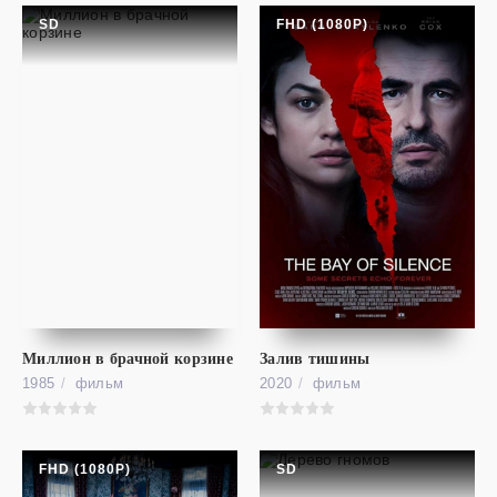
SD
FHD (1080P)
cериал
Стража
FHD (1080P)
The Watch
Миллион в брачной корзине
Залив тишины
1985
фильм
2020
фильм
FHD (1080P)
SD