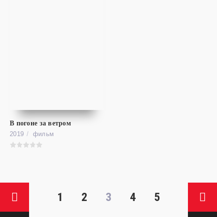
В погоне за ветром
фильм
2019
фильм
2067: Петля времени
FHD (1080P)
2067
1
2
3
4
5