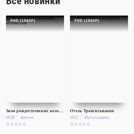
Все новинки
FHD (1080P)
FHD (1080P)
фильм
Стриптизёрши
FHD (1080P)
Hustlers
Звон рождественских колоколов
Отель Трансильвания
2018
фильм
2017
Мультсериал