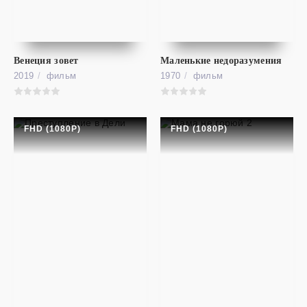
Дублерша
FHD (1080P)
The Stand In
Венеция зовет
Маленькие недоразумения
2019
фильм
1970
фильм
FHD (1080P)
FHD (1080P)
фильм
Пушки Акимбо
FHD (1080P)