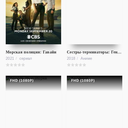
фильм
Хищные птицы: Потрясающая история Харли Квинн
FHD (1080P)
Birds of Prey: And the Fantabulous Emancipation of One Harley Quinn
Морская полиция: Гавайи
Сестры-терминаторы: Генезис
2021
cериал
2018
Аниме
FHD (1080P)
FHD (1080P)