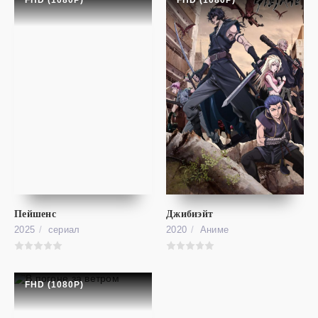
FHD (1080P)
FHD (1080P)
фильм
Пейшенс
Джибиэйт
Форсаж: Хоббс и Шоу
FHD (1080P)
2025
cериал
2020
Аниме
Fast & Furious Presents: Hobbs & Shaw
FHD (1080P)