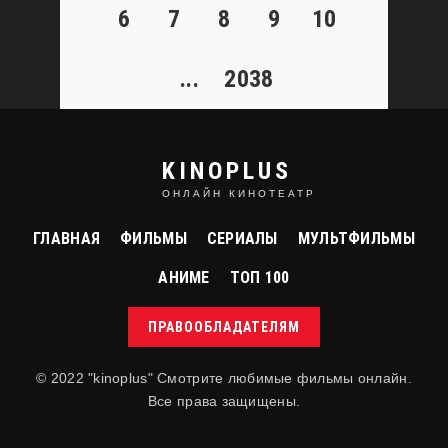
6
7
8
9
10
...
2038
KINOPLUS
ОНЛАЙН КИНОТЕАТР
ГЛАВНАЯ
ФИЛЬМЫ
СЕРИАЛЫ
МУЛЬТФИЛЬМЫ
фильм
Джокер
FHD (1080P)
АНИМЕ
ТОП 100
Joker
ПРАВООБЛАДАТЕЛЯМ
© 2022 "kinoplus" Смотрите любимые фильмы онлайн.
Все права защищены.