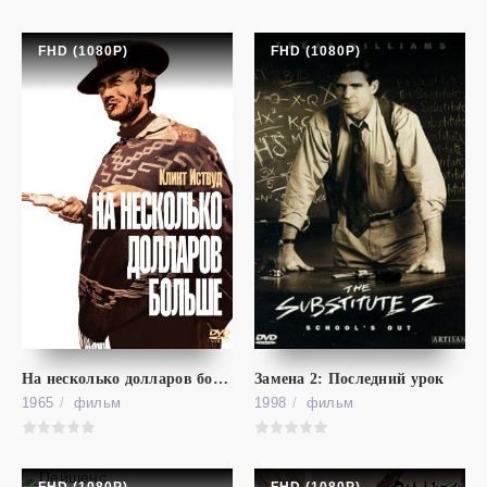
FHD (1080P)
FHD (1080P)
фильм
Текст
FHD (1080P)
На несколько долларов больше
Замена 2: Последний урок
1965
фильм
1998
фильм
Tekst