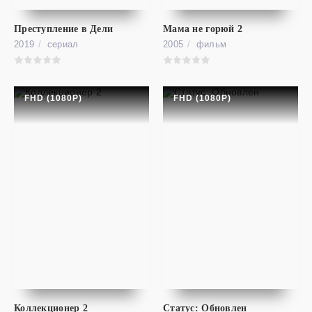
Guns Akimbo
Преступление в Дели
Мама не горюй 2
2019
cериал
2005
фильм
FHD (1080P)
FHD (1080P)
фильм
Форд против Феррари / Ford против Ferrari
FHD (1080P)
Коллекционер 2
Статус: Обновлен
Ford v Ferrari