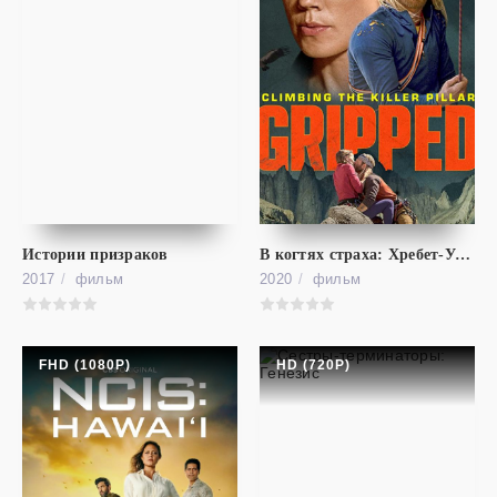
фильм
Чудо-женщина: 1984
FHD (1080P)
Wonder Woman 1984
Истории призраков
В когтях страха: Хребет-Убийца
2017
фильм
2020
фильм
FHD (1080P)
HD (720P)