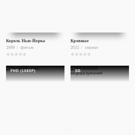
фильм
Падение ангела
FHD (1080P)
Angel Has Fallen
Король Нью-Йорка
Кровные
1989
фильм
2021
cериал
FHD (1080P)
SD
фильм