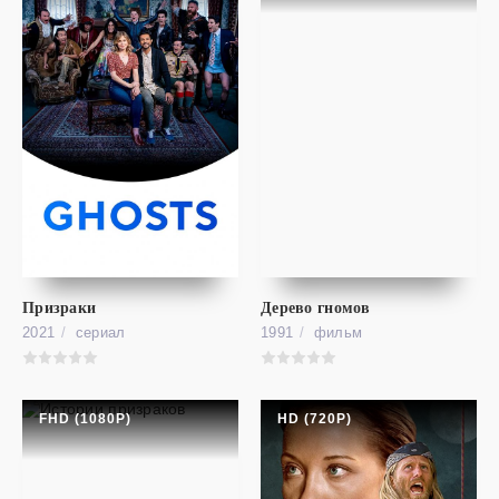
cериал
Судьба: Сага клуба Винкс
HD (720P)
Fate: The Winx Saga
Призраки
Дерево гномов
2021
cериал
1991
фильм
FHD (1080P)
HD (720P)