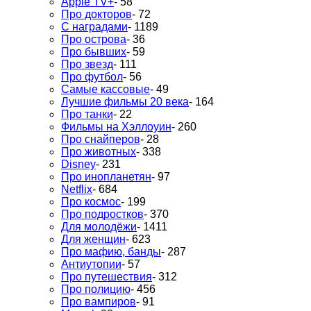
Apple TV+
- 58
Про докторов
- 72
С наградами
- 1189
Про острова
- 36
Про бывших
- 59
Про звезд
- 111
Про футбол
- 56
Самые кассовые
- 49
Лучшие фильмы 20 века
- 164
Про танки
- 22
Фильмы на Хэллоуин
- 260
Про снайперов
- 28
Про животных
- 338
Disney
- 231
Про инопланетян
- 97
Netflix
- 684
Про космос
- 199
Про подростков
- 370
Для молодёжи
- 1411
Для женщин
- 623
Про мафию, банды
- 287
Антиутопии
- 57
Про путешествия
- 312
Про полицию
- 456
Про вампиров
- 91