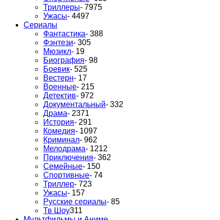
Триллеры
- 7975
Ужасы
- 4497
Сериалы
Фантастика
- 388
Фэнтези
- 305
Мюзикл
- 19
Биография
- 98
Боевик
- 525
Вестерн
- 17
Военные
- 215
Детектив
- 972
Документальный
- 332
Драма
- 2371
История
- 291
Комедия
- 1097
Криминал
- 962
Мелодрама
- 1212
Приключения
- 362
Семейные
- 150
Спортивные
- 74
Триллер
- 723
Ужасы
- 157
Русские сериалы
- 85
Тв Шоу
311
Мультфильмы и Аниме