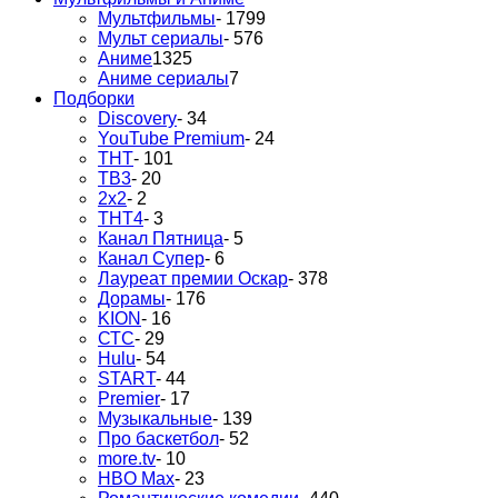
Мультфильмы
- 1799
Мульт сериалы
- 576
Аниме
1325
Аниме сериалы
7
Подборки
Discovery
- 34
YouTube Premium
- 24
ТНТ
- 101
ТВ3
- 20
2х2
- 2
ТНТ4
- 3
Канал Пятница
- 5
Канал Супер
- 6
Лауреат премии Оскар
- 378
Дорамы
- 176
KION
- 16
СТС
- 29
Hulu
- 54
START
- 44
Premier
- 17
Музыкальные
- 139
Про баскетбол
- 52
more.tv
- 10
HBO Max
- 23