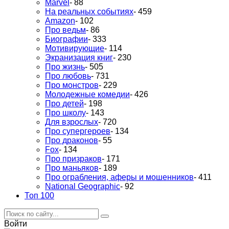
Marvel
- 88
На реальных событиях
- 459
Amazon
- 102
Про ведьм
- 86
Биографии
- 333
Мотивирующие
- 114
Экранизация книг
- 230
Про жизнь
- 505
Про любовь
- 731
Про монстров
- 229
Молодежные комедии
- 426
Про детей
- 198
Про школу
- 143
Для взрослых
- 720
Про супергероев
- 134
Про драконов
- 55
Fox
- 134
Про призраков
- 171
Про маньяков
- 189
Про ограбления, аферы и мошенников
- 411
National Geographic
- 92
Топ 100
Войти