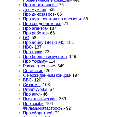
Романтические комедии
- 440
Про апокалипсис
- 76
Для мужчин
- 539
Про динозавров
- 65
Про путешествия во времени
- 88
Про средневековье
- 71
Про агентов
- 187
Про роботов
- 66
DC
- 58
Про войну 1941-1945
- 181
HBO
- 137
Про гонки
- 73
Про боевые искусства
- 149
Про тюрьму
- 114
Рождественские
- 349
Советские
- 262
С неожиданным концом
- 197
BBC
- 120
Ситкомы
- 103
DreamWorks
- 67
Про акул
- 46
Психологические
- 389
Про зомби
- 104
Фильмы-катастрофы
- 92
Про оборотней
- 72