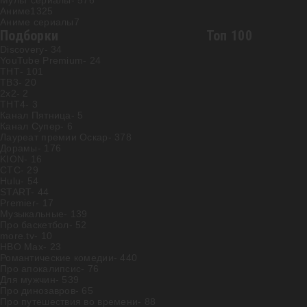
Мульт сериалы
- 576
Аниме
1325
Аниме сериалы
7
Подборки
Топ 100
Discovery
- 34
YouTube Premium
- 24
ТНТ
- 101
ТВ3
- 20
2х2
- 2
ТНТ4
- 3
Канал Пятница
- 5
Канал Супер
- 6
Лауреат премии Оскар
- 378
Дорамы
- 176
KION
- 16
СТС
- 29
Hulu
- 54
START
- 44
Premier
- 17
Музыкальные
- 139
Про баскетбол
- 52
more.tv
- 10
HBO Max
- 23
Романтические комедии
- 440
Про апокалипсис
- 76
Для мужчин
- 539
Про динозавров
- 65
Про путешествия во времени
- 88