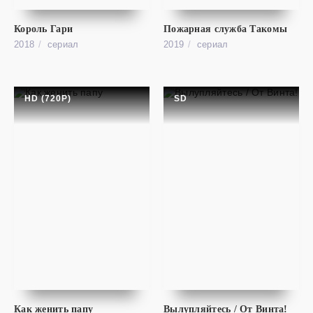
Curb Your Enthusiasm
Король Гари
Пожарная служба Такомы
2018
cериал
2019
cериал
HD (720P)
SD
cериал
Мне очень жаль
HD (720P)
Как женить папу
Вылупляйтесь / От Винта!
I'm Sorry