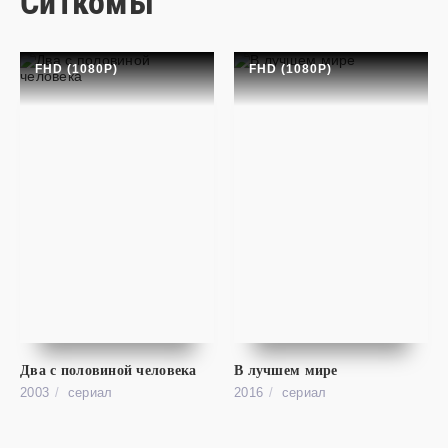
Ситкомы
FHD (1080P)
FHD (1080P)
cериал
Книжный магазин Блэка / Книжная лавка Блэка
SD
Black Books
Два с половиной человека
В лучшем мире
2003
cериал
2016
cериал