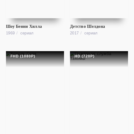
Правила совместной жизни
HD (720P)
Rules of Engagement
Шоу Бенни Хилла
Детство Шелдона
1969
cериал
2017
cериал
FHD (1080P)
HD (720P)
cериал
Умерь свой энтузиазм
HD (720P)