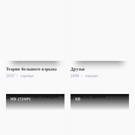
cериал
Клиника
FHD (1080P)
Scrubs
Теория большого взрыва
Друзья
2007
cериал
1994
cериал
HD (720P)
SD