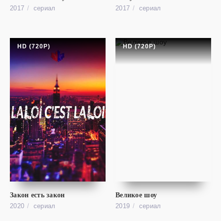
2017
cериал
2017
cериал
HD (720P)
HD (720P)
cериал
Порочные / Грешники
FHD (1080P)
Закон есть закон
Великое шоу
Vicious
2020
cериал
2019
cериал