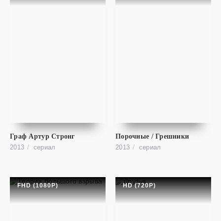
cериал
Сообщество / Однокурсники
FHD (1080P)
Community
Граф Артур Стронг
Порочные / Грешники
2013
cериал
2013
cериал
FHD (1080P)
HD (720P)