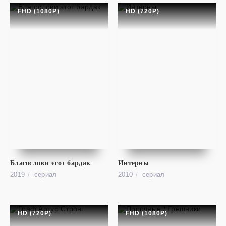
FHD (1080P)
HD (720P)
cериал
Мистер Бин
SD
Mr. Bean
Благослови этот бардак
Интерны
2019
cериал
2010
cериал
HD (720P)
FHD (1080P)