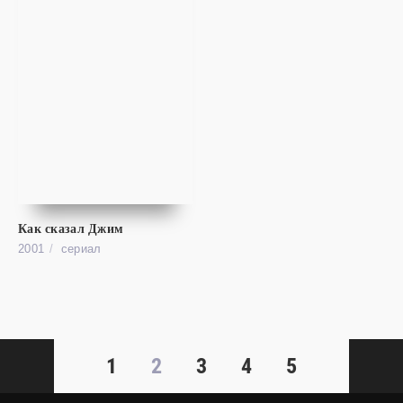
Как сказал Джим
cериал
2001
cериал
Друзья
HD (720P)
Friends
1
2
3
4
5