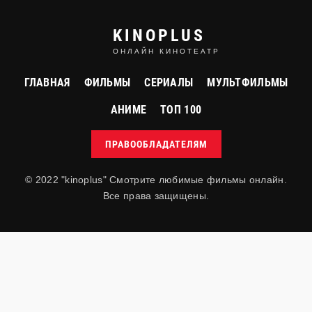
KINOPLUS
ОНЛАЙН КИНОТЕАТР
ГЛАВНАЯ
ФИЛЬМЫ
СЕРИАЛЫ
МУЛЬТФИЛЬМЫ
АНИМЕ
ТОП 100
ПРАВООБЛАДАТЕЛЯМ
cериал
© 2022 "kinoplus" Смотрите любимые фильмы онлайн.
Новые приключения старой Кристин
HD (720P)
Все права защищены.
The New Adventures of Old Christine