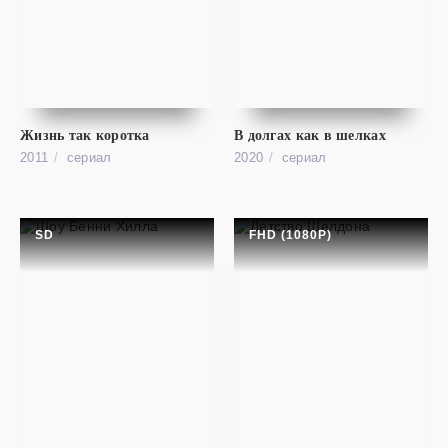
cериал
Дружба народов
HD (720P)
Druzhba narodov
Жизнь так коротка
В долгах как в шелках
2011
cериал
2020
cериал
SD
FHD (1080P)
cериал