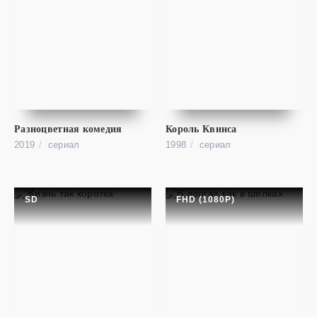
cериал
Малкольм в центре внимания
FHD (1080P)
Malcolm in the Middle
Разноцветная комедия
Король Квинса
2019
cериал
1998
cериал
SD
FHD (1080P)