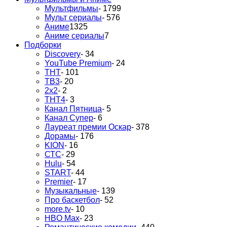
Мультфильмы
- 1799
Мульт сериалы
- 576
Аниме
1325
Аниме сериалы
7
Подборки
Discovery
- 34
YouTube Premium
- 24
ТНТ
- 101
ТВ3
- 20
2х2
- 2
ТНТ4
- 3
Канал Пятница
- 5
Канал Супер
- 6
Лауреат премии Оскар
- 378
Дорамы
- 176
KION
- 16
СТС
- 29
Hulu
- 54
START
- 44
Premier
- 17
Музыкальные
- 139
Про баскетбол
- 52
more.tv
- 10
HBO Max
- 23