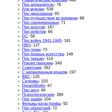
Романтические комедии
- 440
Про апокалипсис
- 76
Для мужчин
- 539
Про динозавров
- 65
Про путешествия во времени
- 88
Про средневековье
- 71
Про агентов
- 187
Про роботов
- 66
DC
- 58
Про войну 1941-1945
- 181
HBO
- 137
Про гонки
- 73
Про боевые искусства
- 149
Про тюрьму
- 114
Рождественские
- 349
Советские
- 262
С неожиданным концом
- 197
BBC
- 120
Ситкомы
- 103
DreamWorks
- 67
Про акул
- 46
Психологические
- 389
Про зомби
- 104
Фильмы-катастрофы
- 92
Про оборотней
- 72