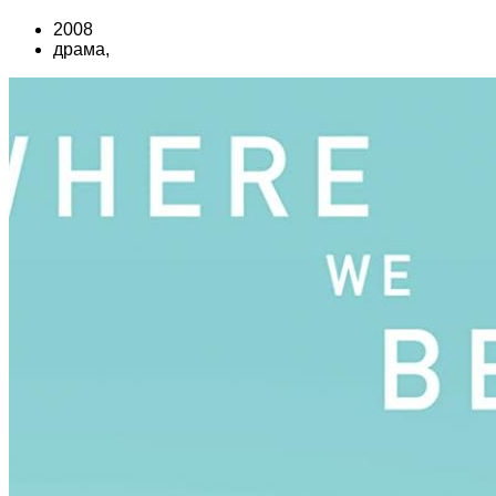
2008
драма,