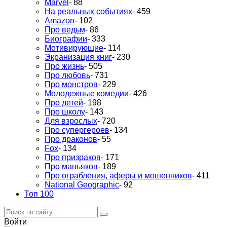
Marvel
- 88
На реальных событиях
- 459
Amazon
- 102
Про ведьм
- 86
Биографии
- 333
Мотивирующие
- 114
Экранизация книг
- 230
Про жизнь
- 505
Про любовь
- 731
Про монстров
- 229
Молодежные комедии
- 426
Про детей
- 198
Про школу
- 143
Для взрослых
- 720
Про супергероев
- 134
Про драконов
- 55
Fox
- 134
Про призраков
- 171
Про маньяков
- 189
Про ограбления, аферы и мошенников
- 411
National Geographic
- 92
Топ 100
Войти