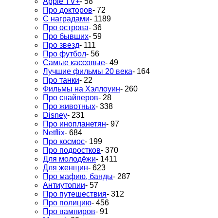
Apple TV+
- 58
Про докторов
- 72
С наградами
- 1189
Про острова
- 36
Про бывших
- 59
Про звезд
- 111
Про футбол
- 56
Самые кассовые
- 49
Лучшие фильмы 20 века
- 164
Про танки
- 22
Фильмы на Хэллоуин
- 260
Про снайперов
- 28
Про животных
- 338
Disney
- 231
Про инопланетян
- 97
Netflix
- 684
Про космос
- 199
Про подростков
- 370
Для молодёжи
- 1411
Для женщин
- 623
Про мафию, банды
- 287
Антиутопии
- 57
Про путешествия
- 312
Про полицию
- 456
Про вампиров
- 91