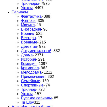
Триллеры
- 7975
Ужасы
- 4497
Сериалы
Фантастика
- 388
Фэнтези
- 305
Мюзикл
- 19
Биография
- 98
Боевик
- 525
Вестерн
- 17
Военные
- 215
Детектив
- 972
Документальный
- 332
Драма
- 2371
История
- 291
Комедия
- 1097
Криминал
- 962
Мелодрама
- 1212
Приключения
- 362
Семейные
- 150
Спортивные
- 74
Триллер
- 723
Ужасы
- 157
Русские сериалы
- 85
Тв Шоу
311
Мультфильмы и Аниме