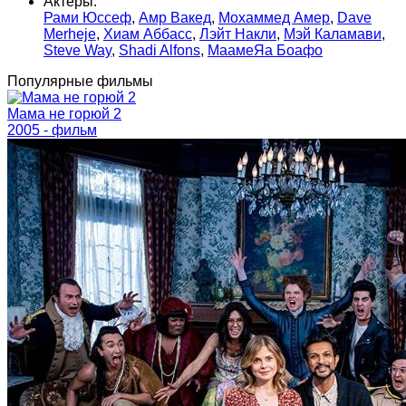
Актеры:
Рами Юссеф
,
Амр Вакед
,
Мохаммед Амер
,
Dave
Merheje
,
Хиам Аббасс
,
Лэйт Накли
,
Мэй Каламави
,
Steve Way
,
Shadi Alfons
,
МаамеЯа Боафо
Популярные фильмы
Мама не горюй 2
2005 - фильм