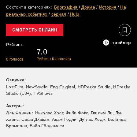
Состоит в категориях:
Биография
/
Драма
/
История
/
На
реальных событиях
/
cериал
/
Hulu
СМОТРЕТЬ ОНЛАЙН
Рейтинг:
7.0
Рейтинг Кинопоиск
0
голосов
Озвучка:
LostFilm, NewStudio, Eng.Original, HDRezka Studio, HDrezka
Studio (18+), TVShows
Актеры:
Эль Фаннинг
,
Николас Холт
,
Фиби Фокс
,
Гвилим Ли
,
Луи
Хайнс
,
Саша Дхаван
,
Адам Годли
,
Дуглас Ходж
,
Белинда
Бромилов
,
Байо Гбадамоси