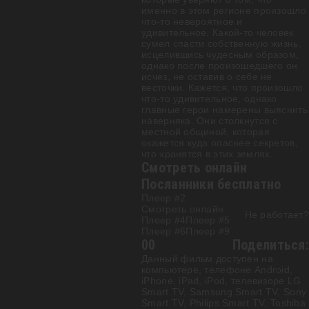
именно в этом регионе произошло
что-то невероятное и
удивительное. Какой-то человек
сумел спасти собственную жизнь,
исцелившись чудесным образом,
однако после произошедшего он
исчез, не оставив о себе не
весточки. Кажется, что произошло
что-то удивительное, однако
главные герои намерены выяснить
наверняка. Они столкнутся с
местной общиной, которая
окажется куда опаснее секретов,
что хранятся в этих землях.
Смотреть онлайн
Посланники бесплатно
Плеер #2
Смотреть онлайн
Не работает?
Плеер #4
Плеер #5
Плеер #6
Плеер #9
0
0
Поделиться:
Данный фильм доступен на
компьютере, телефоне Android,
iPhone, iPad, iPod, телевизоре LG
Smart TV, Samsung Smart TV, Sony
Smart TV, Philips Smart TV, Toshiba