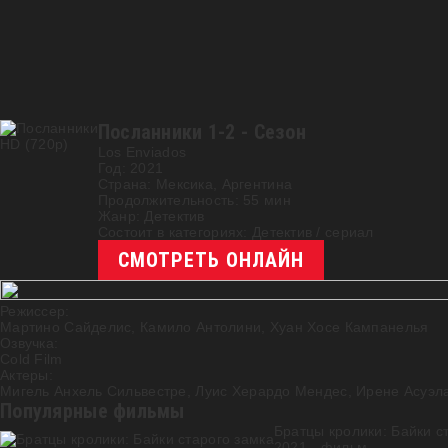
Посланники 1-2 - Сезон
HD (720p)
Los Enviados
Год:
2021
Страна:
Мексика
,
Аргентина
Продолжительность:
55 мин
Жанр:
Детектив
Состоит в категориях:
Детектив
/
cериал
СМОТРЕТЬ ОНЛАЙН
Режиссер:
Мартино Сайделис
,
Камило Антолини
,
Хуан Хосе Кампанелья
Озвучка:
Cold Film
Актеры:
Мигель Анхель Сильвестре
,
Луис Херардо Мендес
,
Ирене Асуэл
Популярные фильмы
Братцы кролики: Байки с
2021 - фильм