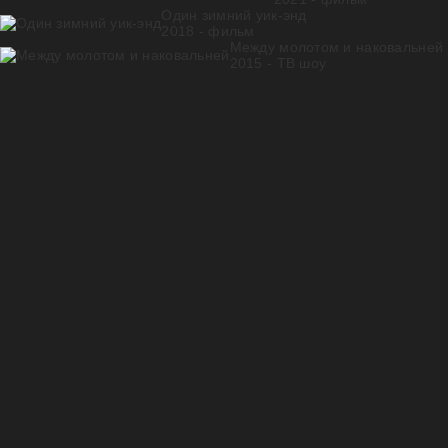
Один зимний уик-энд
2018 - фильм
Между молотом и наковальней
2015 - ТВ шоу