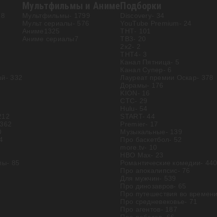
Мультфильмы и Аниме
Подборки
88
Мультфильмы
- 1799
Discovery
- 34
Мульт сериалы
- 576
YouTube Premium
- 24
Аниме
1325
ТНТ
- 101
Аниме сериалы
7
ТВ3
- 20
2х2
- 2
ТНТ4
- 3
Канал Пятница
- 5
Канал Супер
- 6
ый
- 332
Лауреат премии Оскар
- 378
Дорамы
- 176
KION
- 16
СТС
- 29
Hulu
- 54
212
START
- 44
 362
Premier
- 17
0
Музыкальные
- 139
74
Про баскетбол
- 52
more.tv
- 10
HBO Max
- 23
лы
- 85
Романтические комедии
- 44
Про апокалипсис
- 76
Для мужчин
- 539
Про динозавров
- 65
Про путешествия во времен
Про средневековье
- 71
Про агентов
- 187