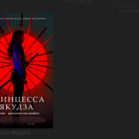
быть первым?
Мы в
Телеграм
0p)
сса якудза