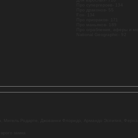
Для взрослых
- 720
Про супергероев
- 134
Про драконов
- 55
Fox
- 134
Про призраков
- 171
Про маньяков
- 189
Про ограбления, аферы и м
National Geographic
- 92
а
,
Мигель Родарте
,
Джованни Флоридо
,
Армандо Эспития
,
Ферна
тарого замка