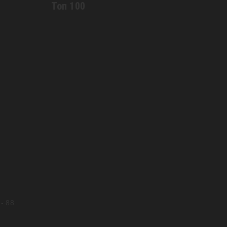
Топ 100
0
и
- 88