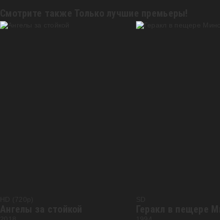
Смотрите также
Только лучшие премьеры!
HD (720p)
SD
Ангелы за стойкой
2018
1994