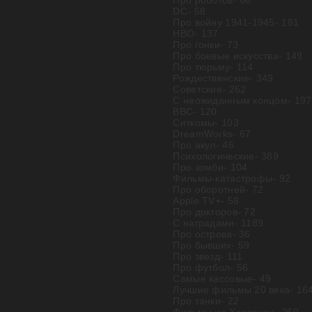
Про роботов
- 66
DC
- 58
Про войну 1941-1945
- 181
HBO
- 137
Про гонки
- 73
Про боевые искусства
- 149
Про тюрьму
- 114
Рождественские
- 349
Советские
- 262
С неожиданным концом
- 197
BBC
- 120
Ситкомы
- 103
DreamWorks
- 67
Про акул
- 46
Психологические
- 389
Про зомби
- 104
Фильмы-катастрофы
- 92
Про оборотней
- 72
Apple TV+
- 58
Про докторов
- 72
С наградами
- 1189
Про острова
- 36
Про бывших
- 59
Про звезд
- 111
Про футбол
- 56
Самые кассовые
- 49
Лучшие фильмы 20 века
- 16
Про танки
- 22