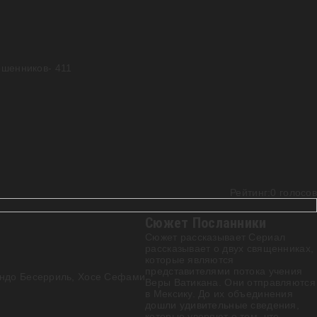
ошенников
- 411
Рейтинг:
0
голосов
Сюжет Посланники
Сюжет рассказывает Сериал
рассказывает о двух священниках,
которые являются
представителями потока учения
ндо Бесерриль
,
Хосе Сефами
Веры Ватикана. Они отправляются
в Мексику. До их объединения
дошли удивительные сведения,
которые уверяют о том, что