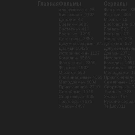
Главная
Фильмы
Сериалы
для взрослых
- 25
Фантастика
- 3
Биография
- 1102
Фэнтези
- 305
Детские
- 42
Мюзикл
- 19
Боевики
- 5883
Биография
- 98
Вестерны
- 410
Боевик
- 525
Военные
- 1295
Вестерн
- 17
Детективы
- 2358
Военные
- 215
Документальные
- 973
Детектив
- 972
Драмы
- 16425
Документальн
Исторические
- 1127
Драма
- 2371
Комедии
- 9588
История
- 291
Фантастика
- 2399
Комедия
- 1097
Фэнтези
- 1932
Криминал
- 962
Мюзикл
- 563
Мелодрама
- 1
Криминальные
- 4369
Приключения
-
Мелодрамы
- 6004
Семейные
- 15
Приключения
- 2710
Спортивные
- 
Семейные
- 1719
Триллер
- 723
Спортивные
- 635
Ужасы
- 157
Триллеры
- 7975
Русские сериа
Ужасы
- 4497
Тв Шоу
311