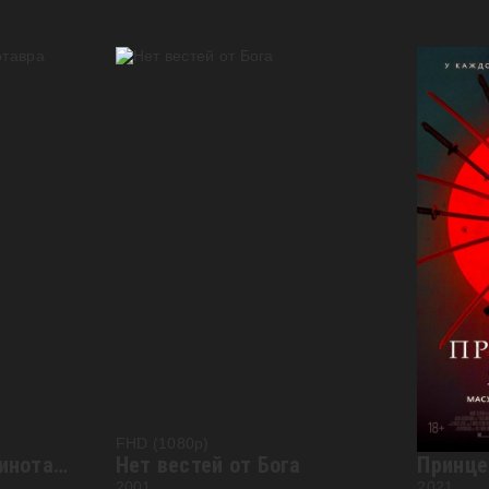
FHD (1080p)
FHD (108
Геракл в пещере Минотавра
Нет вестей от Бога
Принце
2001
2021