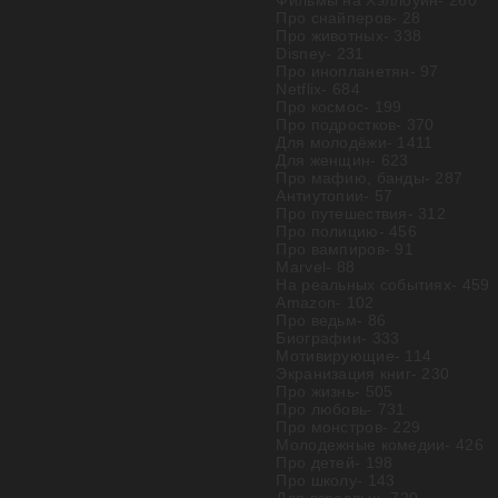
Фильмы на Хэллоуин
- 260
Про снайперов
- 28
Про животных
- 338
Disney
- 231
Про инопланетян
- 97
Netflix
- 684
Про космос
- 199
Про подростков
- 370
Для молодёжи
- 1411
Для женщин
- 623
Про мафию, банды
- 287
Антиутопии
- 57
Про путешествия
- 312
Про полицию
- 456
Про вампиров
- 91
Marvel
- 88
На реальных событиях
- 459
Amazon
- 102
Про ведьм
- 86
Биографии
- 333
Мотивирующие
- 114
Экранизация книг
- 230
Про жизнь
- 505
Про любовь
- 731
Про монстров
- 229
Молодежные комедии
- 426
Про детей
- 198
Про школу
- 143