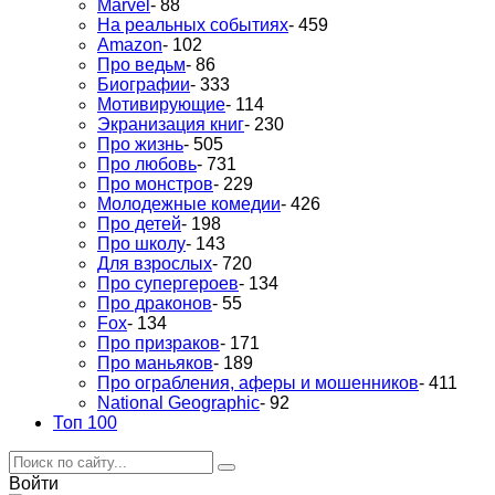
Marvel
- 88
На реальных событиях
- 459
Amazon
- 102
Про ведьм
- 86
Биографии
- 333
Мотивирующие
- 114
Экранизация книг
- 230
Про жизнь
- 505
Про любовь
- 731
Про монстров
- 229
Молодежные комедии
- 426
Про детей
- 198
Про школу
- 143
Для взрослых
- 720
Про супергероев
- 134
Про драконов
- 55
Fox
- 134
Про призраков
- 171
Про маньяков
- 189
Про ограбления, аферы и мошенников
- 411
National Geographic
- 92
Топ 100
Войти