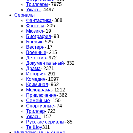
Триллеры
- 7975
Ужасы
- 4497
Сериалы
Фантастика
- 388
Фэнтези
- 305
Мюзикл
- 19
Биография
- 98
Боевик
- 525
Вестерн
- 17
Военные
- 215
Детектив
- 972
Документальный
- 332
Драма
- 2371
История
- 291
Комедия
- 1097
Криминал
- 962
Мелодрама
- 1212
Приключения
- 362
Семейные
- 150
Спортивные
- 74
Триллер
- 723
Ужасы
- 157
Русские сериалы
- 85
Тв Шоу
311
Мультфильмы и Аниме