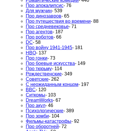
Романтические комедии
- 440
Про апокалипсис
- 76
Для мужчин
- 539
Про динозавров
- 65
Про путешествия во времени
- 88
Про средневековье
- 71
Про агентов
- 187
Про роботов
- 66
DC
- 58
Про войну 1941-1945
- 181
HBO
- 137
Про гонки
- 73
Про боевые искусства
- 149
Про тюрьму
- 114
Рождественские
- 349
Советские
- 262
С неожиданным концом
- 197
BBC
- 120
Ситкомы
- 103
DreamWorks
- 67
Про акул
- 46
Психологические
- 389
Про зомби
- 104
Фильмы-катастрофы
- 92
Про оборотней
- 72