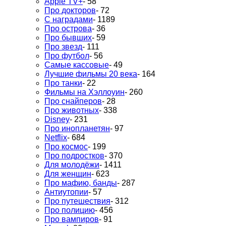
Apple TV+
- 58
Про докторов
- 72
С наградами
- 1189
Про острова
- 36
Про бывших
- 59
Про звезд
- 111
Про футбол
- 56
Самые кассовые
- 49
Лучшие фильмы 20 века
- 164
Про танки
- 22
Фильмы на Хэллоуин
- 260
Про снайперов
- 28
Про животных
- 338
Disney
- 231
Про инопланетян
- 97
Netflix
- 684
Про космос
- 199
Про подростков
- 370
Для молодёжи
- 1411
Для женщин
- 623
Про мафию, банды
- 287
Антиутопии
- 57
Про путешествия
- 312
Про полицию
- 456
Про вампиров
- 91