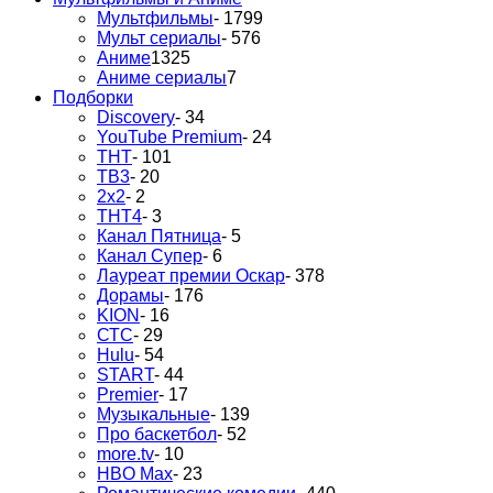
Мультфильмы
- 1799
Мульт сериалы
- 576
Аниме
1325
Аниме сериалы
7
Подборки
Discovery
- 34
YouTube Premium
- 24
ТНТ
- 101
ТВ3
- 20
2х2
- 2
ТНТ4
- 3
Канал Пятница
- 5
Канал Супер
- 6
Лауреат премии Оскар
- 378
Дорамы
- 176
KION
- 16
СТС
- 29
Hulu
- 54
START
- 44
Premier
- 17
Музыкальные
- 139
Про баскетбол
- 52
more.tv
- 10
HBO Max
- 23