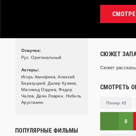
СМОТРЕ
Озвучка:
СЮЖЕТ ЗАПА
Рус. Оригинальный
Сюжет рассказыв
Актеры:
Игорь Акинфеев
,
Алексей
Березуцкий
,
Далер Кузяев
,
СМОТРЕТЬ О
Магомед Оздоев
,
Федор
Чалов
,
Деян Ловрен
,
Нобель
Арустамян
Плеер #2
0
ПОПУЛЯРНЫЕ ФИЛЬМЫ