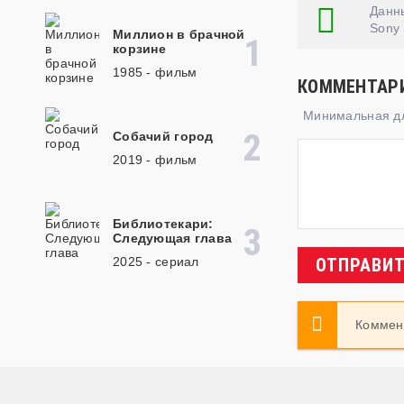
Данны
Sony 
Миллион в брачной
корзине
1985 - фильм
КОММЕНТАР
Минимальная дли
Собачий город
2019 - фильм
Библиотекари:
Следующая глава
2025 - cериал
ОТПРАВИ
Коммент