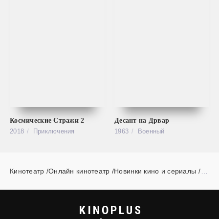
Космические Стражи 2
Десант на Дрвар
2018
Приключения
1963
Военный
Кинотеатр /Онлайн кинотеатр /Новинки кино и сериалы
»
c
KINOPLUS