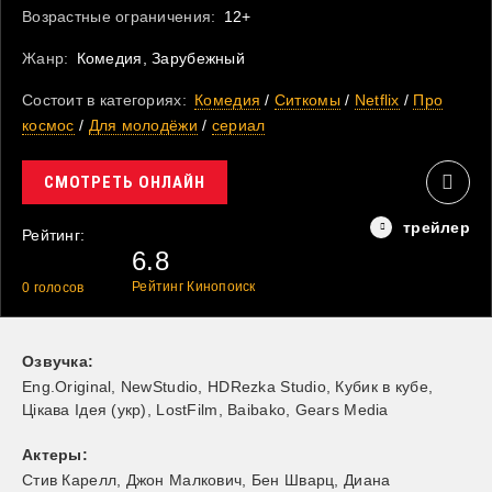
Возрастные ограничения:
12+
Жанр:
Комедия, Зарубежный
Состоит в категориях:
Комедия
/
Ситкомы
/
Netflix
/
Про
космос
/
Для молодёжи
/
cериал
СМОТРЕТЬ ОНЛАЙН
Рейтинг:
6.8
Рейтинг Кинопоиск
0
голосов
Озвучка:
Eng.Original, NewStudio, HDRezka Studio, Кубик в кубе,
Цікава Ідея (укр), LostFilm, Baibako, Gears Media
Актеры:
Стив Карелл
,
Джон Малкович
,
Бен Шварц
,
Диана