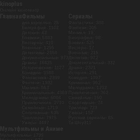
kinoplus
Онлайн кинотеатр
Главная
Фильмы
Сериалы
для взрослых
- 25
Фантастика
- 388
Биография
- 1102
Фэнтези
- 305
Детские
- 42
Мюзикл
- 19
Боевики
- 5883
Биография
- 98
Вестерны
- 410
Боевик
- 525
Военные
- 1295
Вестерн
- 17
Детективы
- 2358
Военные
- 215
Документальные
- 973
Детектив
- 972
Драмы
- 16425
Документальный
- 332
Исторические
- 1127
Драма
- 2371
Комедии
- 9588
История
- 291
Фантастика
- 2399
Комедия
- 1097
Фэнтези
- 1932
Криминал
- 962
Мюзикл
- 563
Мелодрама
- 1212
Криминальные
- 4369
Приключения
- 362
Мелодрамы
- 6004
Семейные
- 150
Приключения
- 2710
Спортивные
- 74
Семейные
- 1719
Триллер
- 723
Спортивные
- 635
Ужасы
- 157
Триллеры
- 7975
Русские сериалы
- 85
Ужасы
- 4497
Тв Шоу
311
Мультфильмы и Аниме
Мультфильмы
- 1799