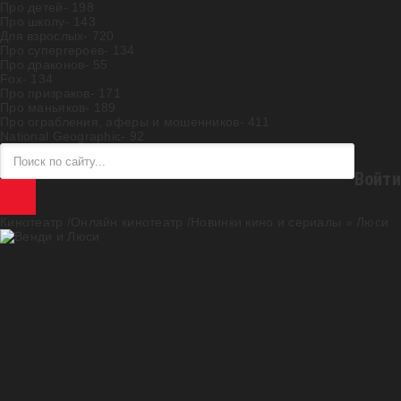
Про детей
- 198
Про школу
- 143
Для взрослых
- 720
Про супергероев
- 134
Про драконов
- 55
Fox
- 134
Про призраков
- 171
Про маньяков
- 189
Про ограбления, аферы и мошенников
- 411
National Geographic
- 92
Войти
Кинотеатр /Онлайн кинотеатр /Новинки кино и сериалы
» Люси