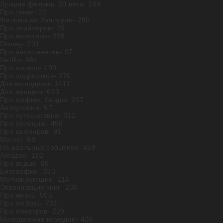
Лучшие фильмы 20 века
- 164
Про танки
- 22
Фильмы на Хэллоуин
- 260
Про снайперов
- 28
Про животных
- 338
Disney
- 231
Про инопланетян
- 97
Netflix
- 684
Про космос
- 199
Про подростков
- 370
Для молодёжи
- 1411
Для женщин
- 623
Про мафию, банды
- 287
Антиутопии
- 57
Про путешествия
- 312
Про полицию
- 456
Про вампиров
- 91
Marvel
- 88
На реальных событиях
- 459
Amazon
- 102
Про ведьм
- 86
Биографии
- 333
Мотивирующие
- 114
Экранизация книг
- 230
Про жизнь
- 505
Про любовь
- 731
Про монстров
- 229
Молодежные комедии
- 426