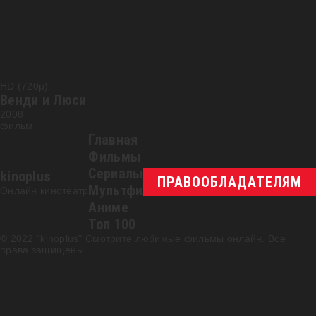
HD (720p)
Венди и Люси
2008
фильм
Главная
Фильмы
Сериалы
kinoplus
ПРАВООБЛАДАТЕЛЯМ
Мультфильмы
Онлайн кинотеатр
Аниме
Топ 100
© 2022 "kinoplus" Смотрите любимые фильмы онлайн. Все
права защищены.