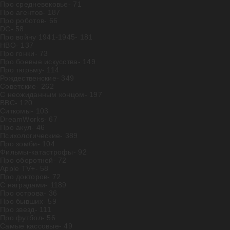
Про средневековье
- 71
Про агентов
- 187
Про роботов
- 66
DC
- 58
Про войну 1941-1945
- 181
HBO
- 137
Про гонки
- 73
Про боевые искусства
- 149
Про тюрьму
- 114
Рождественские
- 349
Советские
- 262
С неожиданным концом
- 197
BBC
- 120
Ситкомы
- 103
DreamWorks
- 67
Про акул
- 46
Психологические
- 389
Про зомби
- 104
Фильмы-катастрофы
- 92
Про оборотней
- 72
Apple TV+
- 58
Про докторов
- 72
С наградами
- 1189
Про острова
- 36
Про бывших
- 59
Про звезд
- 111
Про футбол
- 56
Самые кассовые
- 49