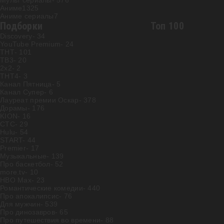
Мульт сериалы
- 576
Аниме
1325
Аниме сериалы
7
Подборки
Топ 100
Discovery
- 34
YouTube Premium
- 24
ТНТ
- 101
ТВ3
- 20
2х2
- 2
ТНТ4
- 3
Канал Пятница
- 5
Канал Супер
- 6
Лауреат премии Оскар
- 378
Дорамы
- 176
KION
- 16
СТС
- 29
Hulu
- 54
START
- 44
Premier
- 17
Музыкальные
- 139
Про баскетбол
- 52
more.tv
- 10
HBO Max
- 23
Романтические комедии
- 440
Про апокалипсис
- 76
Для мужчин
- 539
Про динозавров
- 65
Про путешествия во времени
- 88