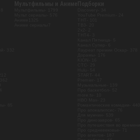
Мультфильмы и Аниме
Подборки
88
Мультфильмы
- 1799
Discovery
- 34
Мульт сериалы
- 576
YouTube Premium
- 24
Аниме
1325
ТНТ
- 101
Аниме сериалы
7
ТВ3
- 20
2х2
- 2
ТНТ4
- 3
Канал Пятница
- 5
Канал Супер
- 6
ый
- 332
Лауреат премии Оскар
- 378
Дорамы
- 176
KION
- 16
СТС
- 29
Hulu
- 54
212
START
- 44
 362
Premier
- 17
0
Музыкальные
- 139
74
Про баскетбол
- 52
more.tv
- 10
HBO Max
- 23
лы
- 85
Романтические комедии
- 44
Про апокалипсис
- 76
Для мужчин
- 539
Про динозавров
- 65
Про путешествия во времен
Про средневековье
- 71
Про агентов
- 187