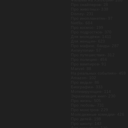
Фильмы на Хэллоуин
- 260
Про снайперов
- 28
Про животных
- 338
Disney
- 231
Про инопланетян
- 97
Netflix
- 684
Про космос
- 199
Про подростков
- 370
Для молодёжи
- 1411
Для женщин
- 623
Про мафию, банды
- 287
Антиутопии
- 57
Про путешествия
- 312
Про полицию
- 456
Про вампиров
- 91
Marvel
- 88
На реальных событиях
- 459
Amazon
- 102
Про ведьм
- 86
Биографии
- 333
Мотивирующие
- 114
Экранизация книг
- 230
Про жизнь
- 505
Про любовь
- 731
Про монстров
- 229
Молодежные комедии
- 426
Про детей
- 198
Про школу
- 143