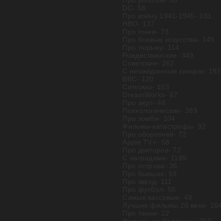
Про роботов
- 66
DC
- 58
Про войну 1941-1945
- 181
HBO
- 137
Про гонки
- 73
Про боевые искусства
- 149
Про тюрьму
- 114
Рождественские
- 349
Советские
- 262
С неожиданным концом
- 197
BBC
- 120
Ситкомы
- 103
DreamWorks
- 67
Про акул
- 46
Психологические
- 389
Про зомби
- 104
Фильмы-катастрофы
- 92
Про оборотней
- 72
Apple TV+
- 58
Про докторов
- 72
С наградами
- 1189
Про острова
- 36
Про бывших
- 59
Про звезд
- 111
Про футбол
- 56
Самые кассовые
- 49
Лучшие фильмы 20 века
- 16
Про танки
- 22