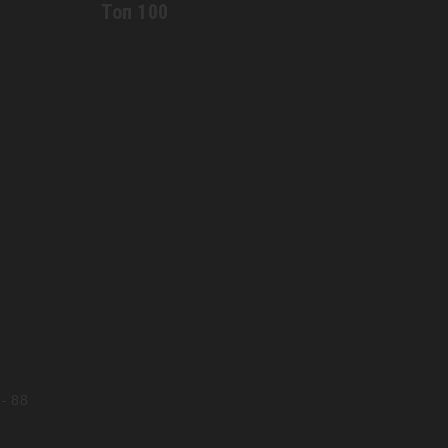
Топ 100
0
и
- 88