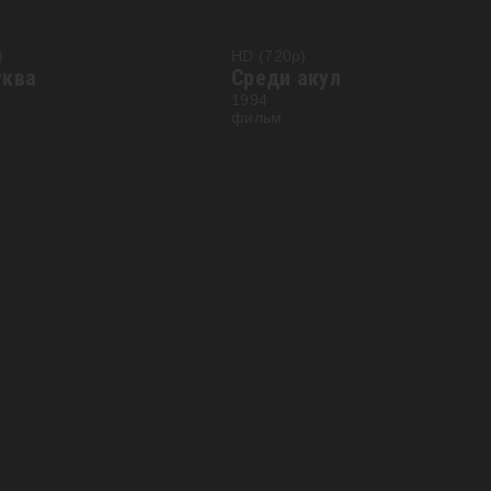
)
HD (720p)
уква
Среди акул
1994
фильм