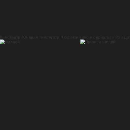
Кинотеатр /Онлайн кинотеатр /Новинки кино и сериалы
» Рой До