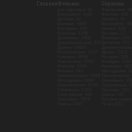
Главная
Фильмы
Сериалы
для взрослых
- 25
Фантастика
- 3
Биография
- 1102
Фэнтези
- 305
Детские
- 42
Мюзикл
- 19
Боевики
- 5883
Биография
- 98
Вестерны
- 410
Боевик
- 525
Военные
- 1295
Вестерн
- 17
Детективы
- 2358
Военные
- 215
Документальные
- 973
Детектив
- 972
Драмы
- 16425
Документальн
Исторические
- 1127
Драма
- 2371
Комедии
- 9588
История
- 291
Фантастика
- 2399
Комедия
- 1097
Фэнтези
- 1932
Криминал
- 962
Мюзикл
- 563
Мелодрама
- 1
Криминальные
- 4369
Приключения
-
Мелодрамы
- 6004
Семейные
- 15
Приключения
- 2710
Спортивные
- 
Семейные
- 1719
Триллер
- 723
Спортивные
- 635
Ужасы
- 157
Триллеры
- 7975
Русские сериа
Ужасы
- 4497
Тв Шоу
311