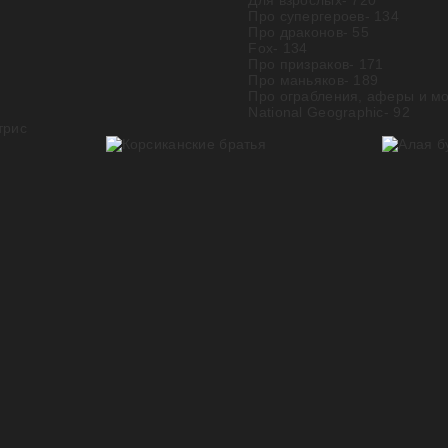
Для взрослых
- 720
Про супергероев
- 134
Про драконов
- 55
Fox
- 134
Про призраков
- 171
Про маньяков
- 189
Про ограбления, аферы и м
National Geographic
- 92
трис