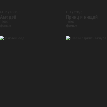
FHD (1080p)
HD (720p)
Амадей
Принц и нищий
1984
1990
фильм
фильм