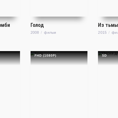
омби
Голод
Из тьм
2008
фильм
2015
фи
FHD (1080P)
SD