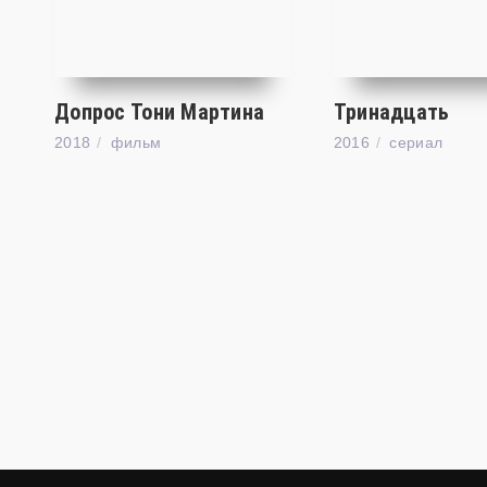
Допрос Тони Мартина
Тринадцать
2018
фильм
2016
cериал