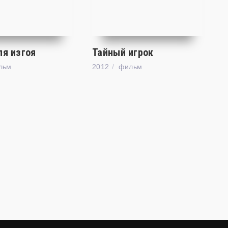
ля изгоя
Тайный игрок
льм
2012
фильм