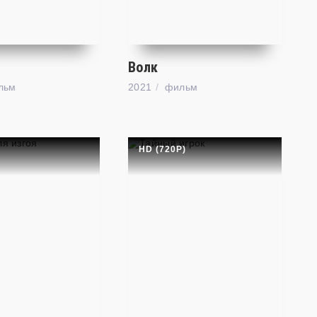
ы
Волк
льм
2021
фильм
HD (720P)