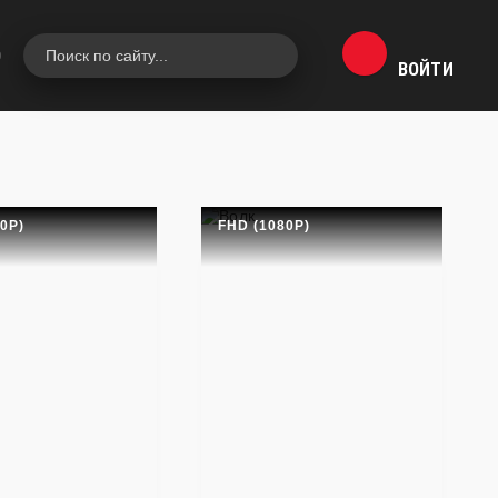
0
ВОЙТИ
0P)
FHD (1080P)