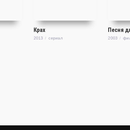
Крах
Песня д
2013
cериал
2003
фи