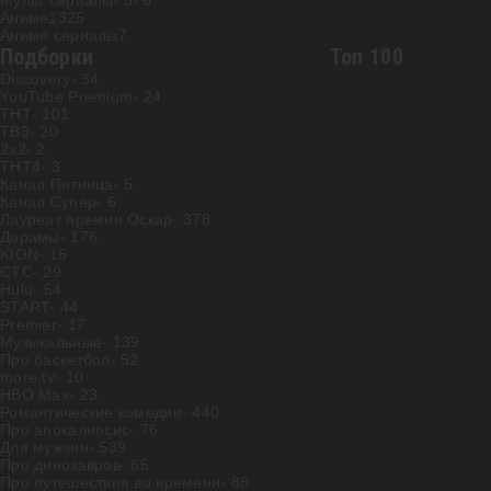
Мульт сериалы
- 576
Аниме
1325
Аниме сериалы
7
Подборки
Топ 100
Discovery
- 34
YouTube Premium
- 24
ТНТ
- 101
ТВ3
- 20
2х2
- 2
ТНТ4
- 3
Канал Пятница
- 5
Канал Супер
- 6
Лауреат премии Оскар
- 378
Дорамы
- 176
KION
- 16
СТС
- 29
Hulu
- 54
START
- 44
Premier
- 17
Музыкальные
- 139
Про баскетбол
- 52
more.tv
- 10
HBO Max
- 23
Романтические комедии
- 440
Про апокалипсис
- 76
Для мужчин
- 539
Про динозавров
- 65
Про путешествия во времени
- 88