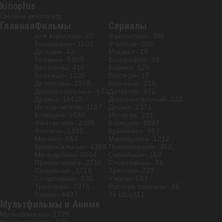
kinoplus
Онлайн кинотеатр
Главная
Фильмы
Сериалы
для взрослых
- 25
Фантастика
- 388
Биография
- 1102
Фэнтези
- 305
Детские
- 42
Мюзикл
- 19
Боевики
- 5883
Биография
- 98
Вестерны
- 410
Боевик
- 525
Военные
- 1295
Вестерн
- 17
Детективы
- 2358
Военные
- 215
Документальные
- 973
Детектив
- 972
Драмы
- 16425
Документальный
- 332
Исторические
- 1127
Драма
- 2371
Комедии
- 9588
История
- 291
Фантастика
- 2399
Комедия
- 1097
Фэнтези
- 1932
Криминал
- 962
Мюзикл
- 563
Мелодрама
- 1212
Криминальные
- 4369
Приключения
- 362
Мелодрамы
- 6004
Семейные
- 150
Приключения
- 2710
Спортивные
- 74
Семейные
- 1719
Триллер
- 723
Спортивные
- 635
Ужасы
- 157
Триллеры
- 7975
Русские сериалы
- 85
Ужасы
- 4497
Тв Шоу
311
Мультфильмы и Аниме
Мультфильмы
- 1799