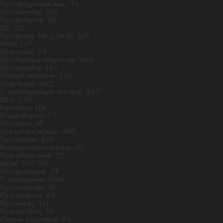
Про средневековье
- 71
Про агентов
- 187
Про роботов
- 66
DC
- 58
Про войну 1941-1945
- 181
HBO
- 137
Про гонки
- 73
Про боевые искусства
- 149
Про тюрьму
- 114
Рождественские
- 349
Советские
- 262
С неожиданным концом
- 197
BBC
- 120
Ситкомы
- 103
DreamWorks
- 67
Про акул
- 46
Психологические
- 389
Про зомби
- 104
Фильмы-катастрофы
- 92
Про оборотней
- 72
Apple TV+
- 58
Про докторов
- 72
С наградами
- 1189
Про острова
- 36
Про бывших
- 59
Про звезд
- 111
Про футбол
- 56
Самые кассовые
- 49