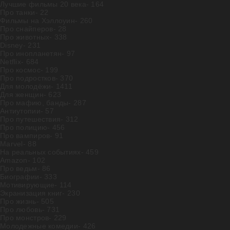
Лучшие фильмы 20 века
- 164
Про танки
- 22
Фильмы на Хэллоуин
- 260
Про снайперов
- 28
Про животных
- 338
Disney
- 231
Про инопланетян
- 97
Netflix
- 684
Про космос
- 199
Про подростков
- 370
Для молодёжи
- 1411
Для женщин
- 623
Про мафию, банды
- 287
Антиутопии
- 57
Про путешествия
- 312
Про полицию
- 456
Про вампиров
- 91
Marvel
- 88
На реальных событиях
- 459
Amazon
- 102
Про ведьм
- 86
Биографии
- 333
Мотивирующие
- 114
Экранизация книг
- 230
Про жизнь
- 505
Про любовь
- 731
Про монстров
- 229
Молодежные комедии
- 426