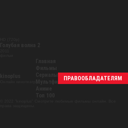
HD (720p)
Голубая волна 2
2011
фильм
Главная
Фильмы
Сериалы
kinoplus
ПРАВООБЛАДАТЕЛЯМ
Мультфильмы
Онлайн кинотеатр
Аниме
Топ 100
© 2022 "kinoplus" Смотрите любимые фильмы онлайн. Все
права защищены.