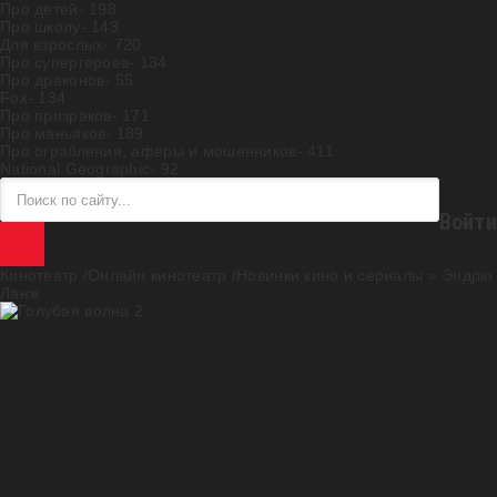
Про детей
- 198
Про школу
- 143
Для взрослых
- 720
Про супергероев
- 134
Про драконов
- 55
Fox
- 134
Про призраков
- 171
Про маньяков
- 189
Про ограбления, аферы и мошенников
- 411
National Geographic
- 92
Войти
Кинотеатр /Онлайн кинотеатр /Новинки кино и сериалы
» Эндрю
Ланж