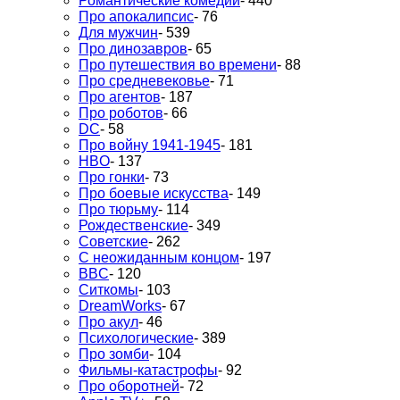
Романтические комедии
- 440
Про апокалипсис
- 76
Для мужчин
- 539
Про динозавров
- 65
Про путешествия во времени
- 88
Про средневековье
- 71
Про агентов
- 187
Про роботов
- 66
DC
- 58
Про войну 1941-1945
- 181
HBO
- 137
Про гонки
- 73
Про боевые искусства
- 149
Про тюрьму
- 114
Рождественские
- 349
Советские
- 262
С неожиданным концом
- 197
BBC
- 120
Ситкомы
- 103
DreamWorks
- 67
Про акул
- 46
Психологические
- 389
Про зомби
- 104
Фильмы-катастрофы
- 92
Про оборотней
- 72