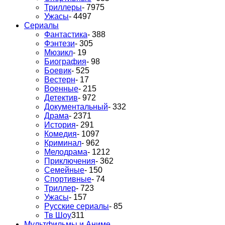
Триллеры
- 7975
Ужасы
- 4497
Сериалы
Фантастика
- 388
Фэнтези
- 305
Мюзикл
- 19
Биография
- 98
Боевик
- 525
Вестерн
- 17
Военные
- 215
Детектив
- 972
Документальный
- 332
Драма
- 2371
История
- 291
Комедия
- 1097
Криминал
- 962
Мелодрама
- 1212
Приключения
- 362
Семейные
- 150
Спортивные
- 74
Триллер
- 723
Ужасы
- 157
Русские сериалы
- 85
Тв Шоу
311
Мультфильмы и Аниме