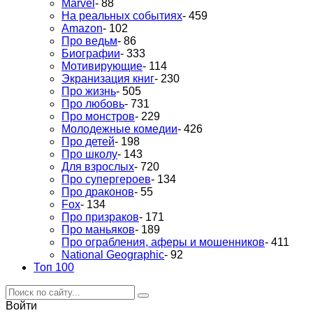
Marvel
- 88
На реальных событиях
- 459
Amazon
- 102
Про ведьм
- 86
Биографии
- 333
Мотивирующие
- 114
Экранизация книг
- 230
Про жизнь
- 505
Про любовь
- 731
Про монстров
- 229
Молодежные комедии
- 426
Про детей
- 198
Про школу
- 143
Для взрослых
- 720
Про супергероев
- 134
Про драконов
- 55
Fox
- 134
Про призраков
- 171
Про маньяков
- 189
Про ограбления, аферы и мошенников
- 411
National Geographic
- 92
Топ 100
Войти