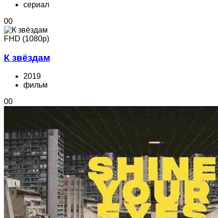
cериал
0
0
FHD (1080p)
К звёздам
2019
фильм
0
0