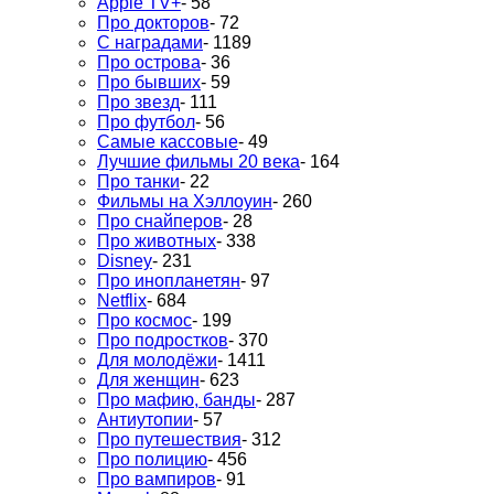
Apple TV+
- 58
Про докторов
- 72
С наградами
- 1189
Про острова
- 36
Про бывших
- 59
Про звезд
- 111
Про футбол
- 56
Самые кассовые
- 49
Лучшие фильмы 20 века
- 164
Про танки
- 22
Фильмы на Хэллоуин
- 260
Про снайперов
- 28
Про животных
- 338
Disney
- 231
Про инопланетян
- 97
Netflix
- 684
Про космос
- 199
Про подростков
- 370
Для молодёжи
- 1411
Для женщин
- 623
Про мафию, банды
- 287
Антиутопии
- 57
Про путешествия
- 312
Про полицию
- 456
Про вампиров
- 91