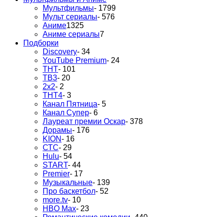
Мультфильмы
- 1799
Мульт сериалы
- 576
Аниме
1325
Аниме сериалы
7
Подборки
Discovery
- 34
YouTube Premium
- 24
ТНТ
- 101
ТВ3
- 20
2х2
- 2
ТНТ4
- 3
Канал Пятница
- 5
Канал Супер
- 6
Лауреат премии Оскар
- 378
Дорамы
- 176
KION
- 16
СТС
- 29
Hulu
- 54
START
- 44
Premier
- 17
Музыкальные
- 139
Про баскетбол
- 52
more.tv
- 10
HBO Max
- 23