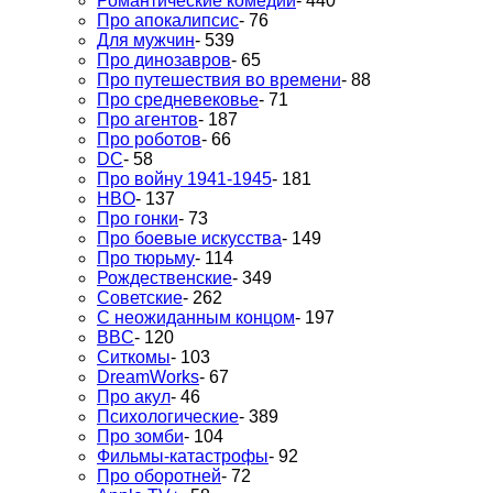
Романтические комедии
- 440
Про апокалипсис
- 76
Для мужчин
- 539
Про динозавров
- 65
Про путешествия во времени
- 88
Про средневековье
- 71
Про агентов
- 187
Про роботов
- 66
DC
- 58
Про войну 1941-1945
- 181
HBO
- 137
Про гонки
- 73
Про боевые искусства
- 149
Про тюрьму
- 114
Рождественские
- 349
Советские
- 262
С неожиданным концом
- 197
BBC
- 120
Ситкомы
- 103
DreamWorks
- 67
Про акул
- 46
Психологические
- 389
Про зомби
- 104
Фильмы-катастрофы
- 92
Про оборотней
- 72