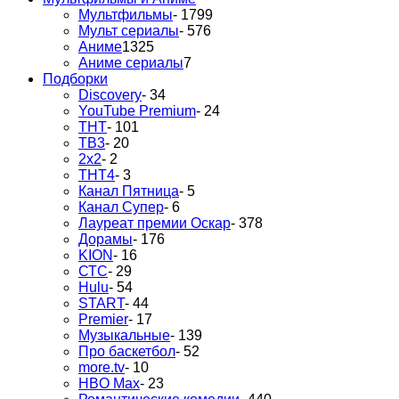
Мультфильмы
- 1799
Мульт сериалы
- 576
Аниме
1325
Аниме сериалы
7
Подборки
Discovery
- 34
YouTube Premium
- 24
ТНТ
- 101
ТВ3
- 20
2х2
- 2
ТНТ4
- 3
Канал Пятница
- 5
Канал Супер
- 6
Лауреат премии Оскар
- 378
Дорамы
- 176
KION
- 16
СТС
- 29
Hulu
- 54
START
- 44
Premier
- 17
Музыкальные
- 139
Про баскетбол
- 52
more.tv
- 10
HBO Max
- 23