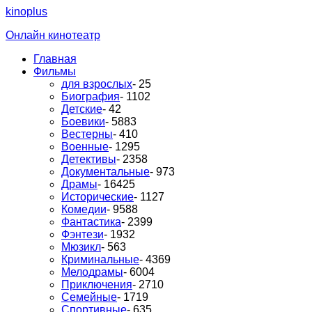
kinoplus
Онлайн кинотеатр
Главная
Фильмы
для взрослых
- 25
Биография
- 1102
Детские
- 42
Боевики
- 5883
Вестерны
- 410
Военные
- 1295
Детективы
- 2358
Документальные
- 973
Драмы
- 16425
Исторические
- 1127
Комедии
- 9588
Фантастика
- 2399
Фэнтези
- 1932
Мюзикл
- 563
Криминальные
- 4369
Мелодрамы
- 6004
Приключения
- 2710
Семейные
- 1719
Спортивные
- 635