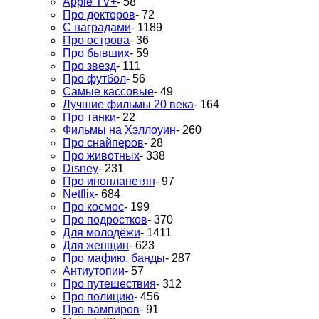
Apple TV+
- 58
Про докторов
- 72
С наградами
- 1189
Про острова
- 36
Про бывших
- 59
Про звезд
- 111
Про футбол
- 56
Самые кассовые
- 49
Лучшие фильмы 20 века
- 164
Про танки
- 22
Фильмы на Хэллоуин
- 260
Про снайперов
- 28
Про животных
- 338
Disney
- 231
Про инопланетян
- 97
Netflix
- 684
Про космос
- 199
Про подростков
- 370
Для молодёжи
- 1411
Для женщин
- 623
Про мафию, банды
- 287
Антиутопии
- 57
Про путешествия
- 312
Про полицию
- 456
Про вампиров
- 91