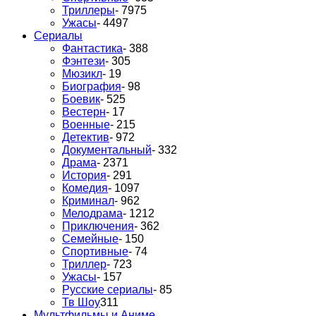
Триллеры
- 7975
Ужасы
- 4497
Сериалы
Фантастика
- 388
Фэнтези
- 305
Мюзикл
- 19
Биография
- 98
Боевик
- 525
Вестерн
- 17
Военные
- 215
Детектив
- 972
Документальный
- 332
Драма
- 2371
История
- 291
Комедия
- 1097
Криминал
- 962
Мелодрама
- 1212
Приключения
- 362
Семейные
- 150
Спортивные
- 74
Триллер
- 723
Ужасы
- 157
Русские сериалы
- 85
Тв Шоу
311
Мультфильмы и Аниме