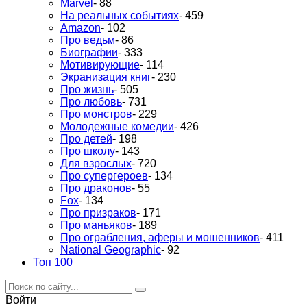
Marvel
- 88
На реальных событиях
- 459
Amazon
- 102
Про ведьм
- 86
Биографии
- 333
Мотивирующие
- 114
Экранизация книг
- 230
Про жизнь
- 505
Про любовь
- 731
Про монстров
- 229
Молодежные комедии
- 426
Про детей
- 198
Про школу
- 143
Для взрослых
- 720
Про супергероев
- 134
Про драконов
- 55
Fox
- 134
Про призраков
- 171
Про маньяков
- 189
Про ограбления, аферы и мошенников
- 411
National Geographic
- 92
Топ 100
Войти