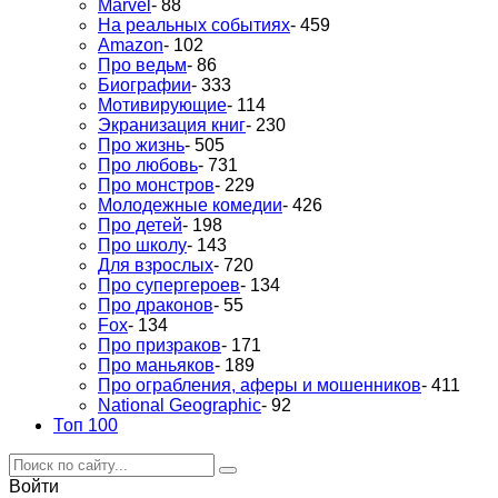
Marvel
- 88
На реальных событиях
- 459
Amazon
- 102
Про ведьм
- 86
Биографии
- 333
Мотивирующие
- 114
Экранизация книг
- 230
Про жизнь
- 505
Про любовь
- 731
Про монстров
- 229
Молодежные комедии
- 426
Про детей
- 198
Про школу
- 143
Для взрослых
- 720
Про супергероев
- 134
Про драконов
- 55
Fox
- 134
Про призраков
- 171
Про маньяков
- 189
Про ограбления, аферы и мошенников
- 411
National Geographic
- 92
Топ 100
Войти