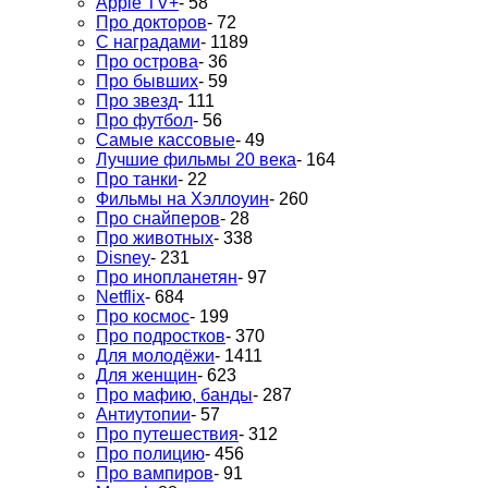
Apple TV+
- 58
Про докторов
- 72
С наградами
- 1189
Про острова
- 36
Про бывших
- 59
Про звезд
- 111
Про футбол
- 56
Самые кассовые
- 49
Лучшие фильмы 20 века
- 164
Про танки
- 22
Фильмы на Хэллоуин
- 260
Про снайперов
- 28
Про животных
- 338
Disney
- 231
Про инопланетян
- 97
Netflix
- 684
Про космос
- 199
Про подростков
- 370
Для молодёжи
- 1411
Для женщин
- 623
Про мафию, банды
- 287
Антиутопии
- 57
Про путешествия
- 312
Про полицию
- 456
Про вампиров
- 91