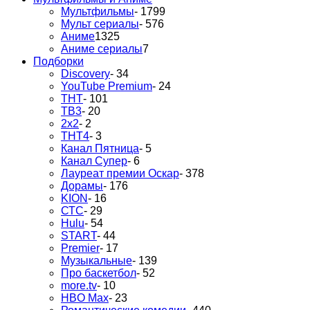
Мультфильмы
- 1799
Мульт сериалы
- 576
Аниме
1325
Аниме сериалы
7
Подборки
Discovery
- 34
YouTube Premium
- 24
ТНТ
- 101
ТВ3
- 20
2х2
- 2
ТНТ4
- 3
Канал Пятница
- 5
Канал Супер
- 6
Лауреат премии Оскар
- 378
Дорамы
- 176
KION
- 16
СТС
- 29
Hulu
- 54
START
- 44
Premier
- 17
Музыкальные
- 139
Про баскетбол
- 52
more.tv
- 10
HBO Max
- 23