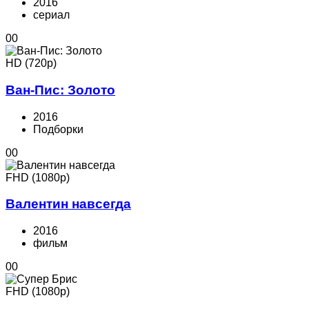
2016
cериал
0
0
HD (720p)
Ван-Пис: Золото
2016
Подборки
0
0
FHD (1080p)
Валентин навсегда
2016
фильм
0
0
FHD (1080p)