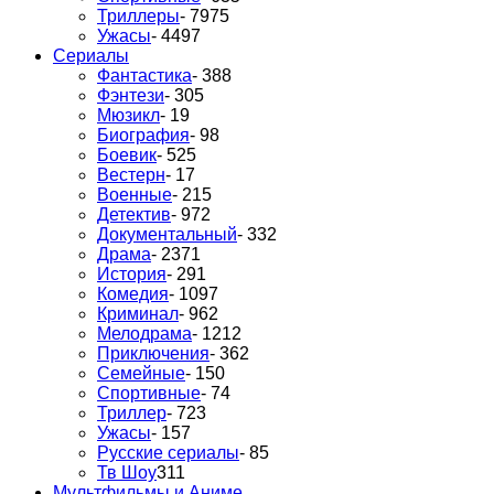
Триллеры
- 7975
Ужасы
- 4497
Сериалы
Фантастика
- 388
Фэнтези
- 305
Мюзикл
- 19
Биография
- 98
Боевик
- 525
Вестерн
- 17
Военные
- 215
Детектив
- 972
Документальный
- 332
Драма
- 2371
История
- 291
Комедия
- 1097
Криминал
- 962
Мелодрама
- 1212
Приключения
- 362
Семейные
- 150
Спортивные
- 74
Триллер
- 723
Ужасы
- 157
Русские сериалы
- 85
Тв Шоу
311
Мультфильмы и Аниме