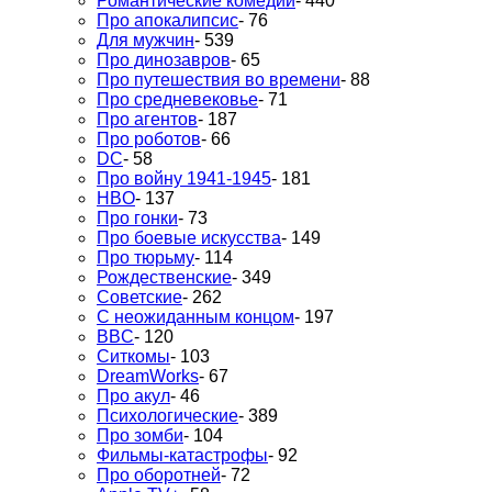
Романтические комедии
- 440
Про апокалипсис
- 76
Для мужчин
- 539
Про динозавров
- 65
Про путешествия во времени
- 88
Про средневековье
- 71
Про агентов
- 187
Про роботов
- 66
DC
- 58
Про войну 1941-1945
- 181
HBO
- 137
Про гонки
- 73
Про боевые искусства
- 149
Про тюрьму
- 114
Рождественские
- 349
Советские
- 262
С неожиданным концом
- 197
BBC
- 120
Ситкомы
- 103
DreamWorks
- 67
Про акул
- 46
Психологические
- 389
Про зомби
- 104
Фильмы-катастрофы
- 92
Про оборотней
- 72