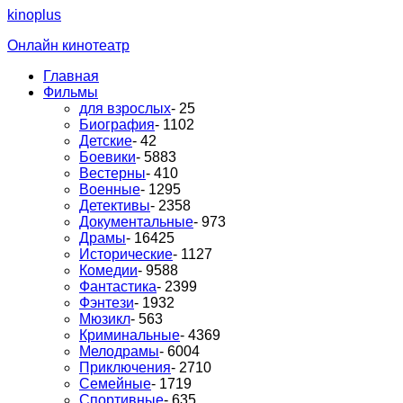
kinoplus
Онлайн кинотеатр
Главная
Фильмы
для взрослых
- 25
Биография
- 1102
Детские
- 42
Боевики
- 5883
Вестерны
- 410
Военные
- 1295
Детективы
- 2358
Документальные
- 973
Драмы
- 16425
Исторические
- 1127
Комедии
- 9588
Фантастика
- 2399
Фэнтези
- 1932
Мюзикл
- 563
Криминальные
- 4369
Мелодрамы
- 6004
Приключения
- 2710
Семейные
- 1719
Спортивные
- 635