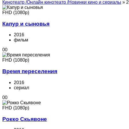
Кинотеатр /Онлайн кинотеатр /Новинки кино и сериалы
» 2
FHD (1080p)
Капур и сыновья
2016
фильм
0
0
FHD (1080p)
Время переселения
2016
cериал
0
0
FHD (1080p)
Рокко Скьявоне