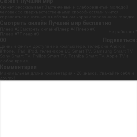
Сюжет Лучший мир
Сюжет рассказывает Застенчивый и слаборазвитый молодой
человек со сверхъестественными способностями учится
справляться с жизнью в небольшом коррумпированном городке.
Смотреть онлайн Лучший мир бесплатно
Плеер #2
Смотреть онлайн
Плеер #4
Плеер #6
Не работает?
Плеер #7
Плеер #9
0
0
Поделиться:
Данный фильм доступен на компьютере, телефоне Android,
iPhone, iPad, iPod, телевизоре LG Smart TV, Samsung Smart TV,
Sony Smart TV, Philips Smart TV, Toshiba Smart TV, Apple TV в
любое время.
Комментарии
Минимальная длина комментария - 20 знаков. Уважайте себя и
других!