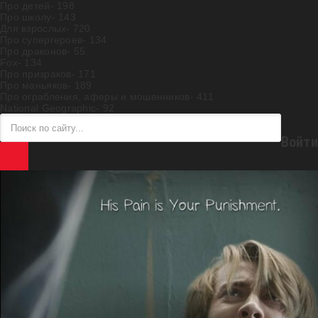
Про детей
- 198
Про школу
- 143
Для взрослых
- 720
Про супергероев
- 134
Про драконов
- 55
Fox
- 134
Про призраков
- 171
Про маньяков
- 189
Про ограбления, аферы и мошенников
- 411
National Geographic
- 92
Войти