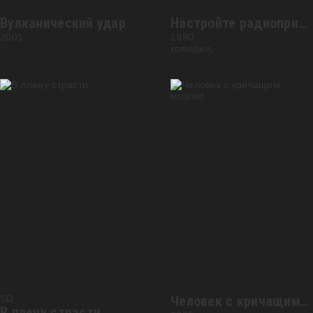
Вулканический удар
Настройте радиоприемники завтра...
2001
1990
комедия,
SD
Человек с кричащим мозгом
В плену страсти