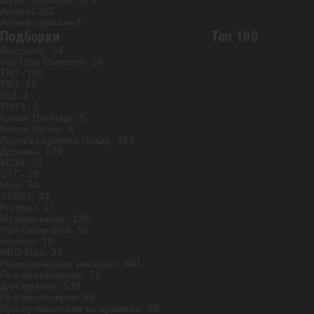
Мульт сериалы
- 576
Аниме
1325
Аниме сериалы
7
Подборки
Топ 100
Discovery
- 34
YouTube Premium
- 24
ТНТ
- 101
ТВ3
- 20
2х2
- 2
ТНТ4
- 3
Канал Пятница
- 5
Канал Супер
- 6
Лауреат премии Оскар
- 378
Дорамы
- 176
KION
- 16
СТС
- 29
Hulu
- 54
START
- 44
Premier
- 17
Музыкальные
- 139
Про баскетбол
- 52
more.tv
- 10
HBO Max
- 23
Романтические комедии
- 440
Про апокалипсис
- 76
Для мужчин
- 539
Про динозавров
- 65
Про путешествия во времени
- 88