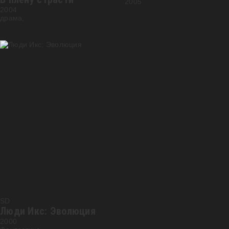
2005
2004
драма,
SD
Люди Икс: Эволюция
2000