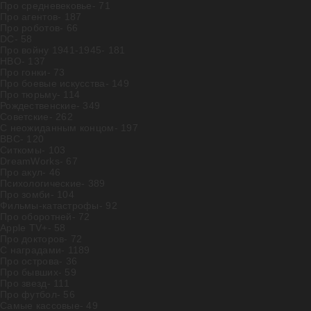
Про средневековье
- 71
Про агентов
- 187
Про роботов
- 66
DC
- 58
Про войну 1941-1945
- 181
HBO
- 137
Про гонки
- 73
Про боевые искусства
- 149
Про тюрьму
- 114
Рождественские
- 349
Советские
- 262
С неожиданным концом
- 197
BBC
- 120
Ситкомы
- 103
DreamWorks
- 67
Про акул
- 46
Психологические
- 389
Про зомби
- 104
Фильмы-катастрофы
- 92
Про оборотней
- 72
Apple TV+
- 58
Про докторов
- 72
С наградами
- 1189
Про острова
- 36
Про бывших
- 59
Про звезд
- 111
Про футбол
- 56
Самые кассовые
- 49