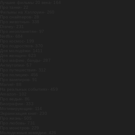
Лучшие фильмы 20 века
- 164
Про танки
- 22
Фильмы на Хэллоуин
- 260
Про снайперов
- 28
Про животных
- 338
Disney
- 231
Про инопланетян
- 97
Netflix
- 684
Про космос
- 199
Про подростков
- 370
Для молодёжи
- 1411
Для женщин
- 623
Про мафию, банды
- 287
Антиутопии
- 57
Про путешествия
- 312
Про полицию
- 456
Про вампиров
- 91
Marvel
- 88
На реальных событиях
- 459
Amazon
- 102
Про ведьм
- 86
Биографии
- 333
Мотивирующие
- 114
Экранизация книг
- 230
Про жизнь
- 505
Про любовь
- 731
Про монстров
- 229
Молодежные комедии
- 426