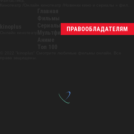
Фантастика,
Кинотеатр /Онлайн кинотеатр /Новинки кино и сериалы
»
фильм
Главная
Фильмы
Сериалы
kinoplus
ПРАВООБЛАДАТЕЛЯМ
Мультфильмы
Онлайн кинотеатр
Аниме
Топ 100
© 2022 "kinoplus" Смотрите любимые фильмы онлайн. Все
права защищены.