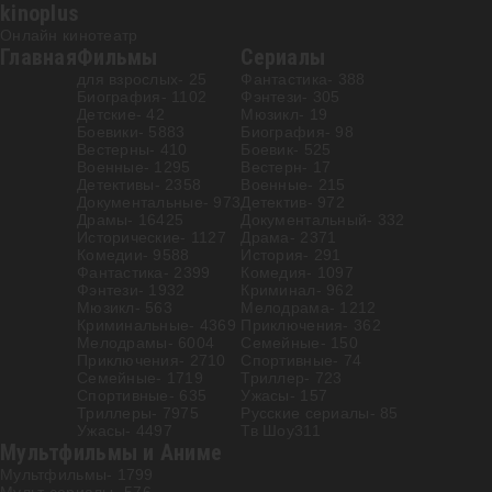
kinoplus
Онлайн кинотеатр
Главная
Фильмы
Сериалы
для взрослых
- 25
Фантастика
- 388
Биография
- 1102
Фэнтези
- 305
Детские
- 42
Мюзикл
- 19
Боевики
- 5883
Биография
- 98
Вестерны
- 410
Боевик
- 525
Военные
- 1295
Вестерн
- 17
Детективы
- 2358
Военные
- 215
Документальные
- 973
Детектив
- 972
Драмы
- 16425
Документальный
- 332
Исторические
- 1127
Драма
- 2371
Комедии
- 9588
История
- 291
Фантастика
- 2399
Комедия
- 1097
Фэнтези
- 1932
Криминал
- 962
Мюзикл
- 563
Мелодрама
- 1212
Криминальные
- 4369
Приключения
- 362
Мелодрамы
- 6004
Семейные
- 150
Приключения
- 2710
Спортивные
- 74
Семейные
- 1719
Триллер
- 723
Спортивные
- 635
Ужасы
- 157
Триллеры
- 7975
Русские сериалы
- 85
Ужасы
- 4497
Тв Шоу
311
Мультфильмы и Аниме
Мультфильмы
- 1799