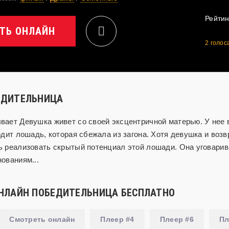
Рейтин
ТЬ ОНЛАЙН
2
голос
ЕДИТЕЛЬНИЦА
ает Девушка живет со своей эксцентричной матерью. У нее в
одит лошадь, которая сбежала из загона. Хотя девушка и воз
ь реализовать скрытый потенциал этой лошади. Она уговарив
ованиям...
НЛАЙН ПОБЕДИТЕЛЬНИЦА БЕСПЛАТНО
Смотреть онлайн
Плеер #4
Плеер #6
Пл