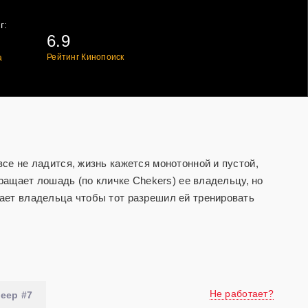
г:
6.9
Рейтинг Кинопоиск
а
се не ладится, жизнь кажется монотонной и пустой,
вращает лошадь (по кличке Chekers) ее владельцу, но
ает владельца чтобы тот разрешил ей тренировать
Не работает?
еер #7