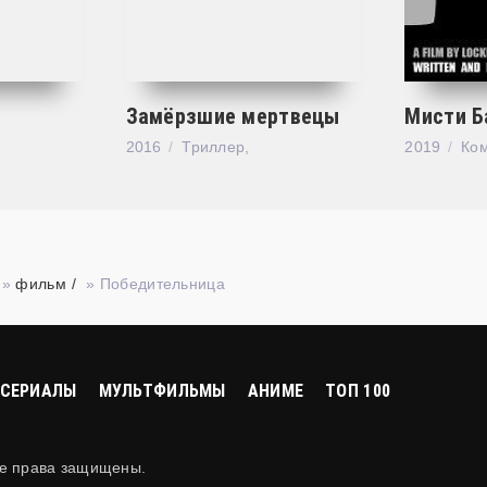
Замёрзшие мертвецы
Мисти Б
2016
Триллер,
2019
Ко
»
фильм
» Победительница
СЕРИАЛЫ
МУЛЬТФИЛЬМЫ
АНИМЕ
ТОП 100
се права защищены.