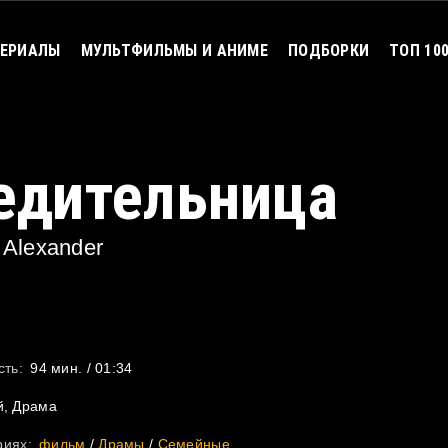
ЕРИАЛЫ
МУЛЬТФИЛЬМЫ И АНИМЕ
ПОДБОРКИ
ТОП 10
едительница
Alexander
ть:
94 мин. / 01:34
, Драма
риях:
фильм
/
Драмы
/
Семейные