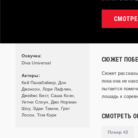
СМОТРЕ
Озвучка:
СЮЖЕТ ПОБ
Diva Universal
Сюжет рассказыв
Актеры:
пока она не нах
Кей Панабэйкер
,
Дон
пытается помоч
Джонсон
,
Лори Лафлин
,
Джеймс Бест
,
Саша Коэн
,
лошадь к соревн
Уитни Слоун
,
Джо Норман
Шоу
,
Эдан Тамни
,
Грег
Лосон
,
Том Кэри
СМОТРЕТЬ О
Плеер #2