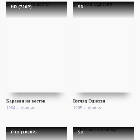
HD (720P)
SD
фильм
На Байкал
SD
Na Baykal
Караван на восток
Взгляд Одиссея
1994
фильм
1995
фильм
FHD (1080P)
SD