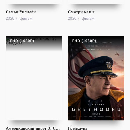
MGS: Philanthropy
Семья Уиллоби
Смотри как я
2020
фильм
2020
фильм
FHD (1080P)
FHD (1080P)
фильм
Дедушка легкого поведения
FHD (1080P)
Американский пирог 3: Свадьба
Грейхаунд
Dirty Grandpa