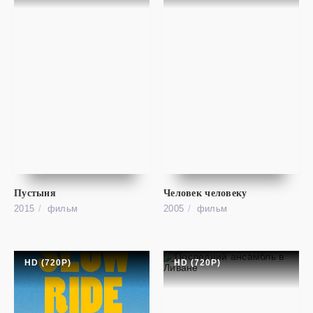
фильм
В сердце моря
FHD (1080P)
In the Heart of the Sea
Пустыня
Человек человеку
2015
фильм
2005
фильм
HD (720P)
HD (720P)