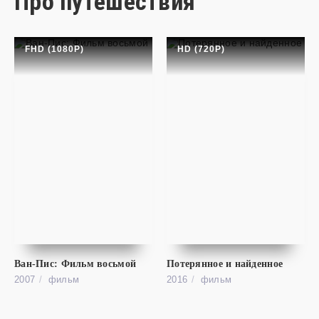
Про путешествия
FHD (1080P)
HD (720P)
фильм
Голубая волна 2
HD (720P)
Blue Crush 2
Ван-Пис: Фильм восьмой
Потерянное и найденное
2007
фильм
2016
фильм