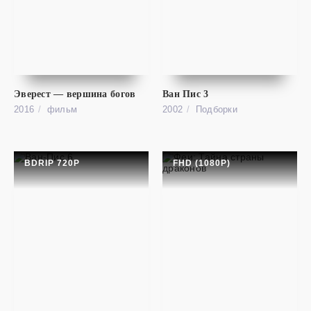
фильм
Выходные!
SD
R.T.T.
Эверест — вершина богов
Ван Пис 3
2016
фильм
2002
Подборки
BDRIP 720P
FHD (1080P)
фильм