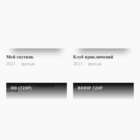
фильм
Заклятие долины змей
SD
Klatwa doliny wezy
Мой спутник
Клуб приключений
2017
фильм
2017
фильм
HD (720P)
BDRIP 720P