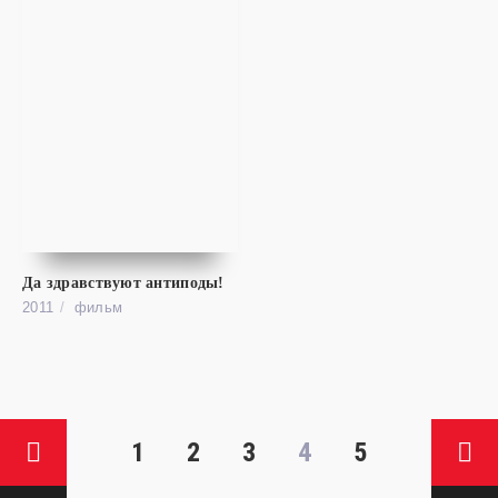
Да здравствуют антиподы!
фильм
2011
фильм
Прогулка по Миссисипи
HD (720P)
Mississippi Grind
1
2
3
4
5