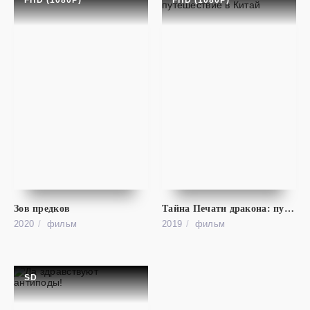
FHD (1080P)
FHD (1080P)
фильм
Зов предков
Тайна Печати дракона: путешествие в Китай
Голубая волна
FHD (1080P)
2020
фильм
2019
фильм
Blue Crush
SD