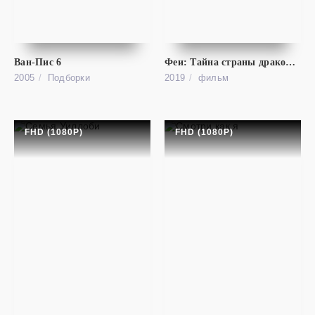
Тайное общество Супилинна
FHD (1080P)
Supilinna Salaselts
Ван-Пис 6
Феи: Тайна страны драконов
2005
Подборки
2019
фильм
FHD (1080P)
FHD (1080P)
фильм
Филантропы
SD