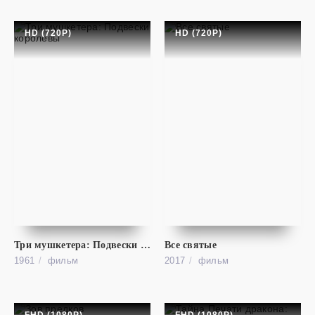
HD (720P)
HD (720P)
фильм
Дорога
SD
Три мушкетера: Подвески королевы
Все святые
1961
фильм
2017
фильм
Camino