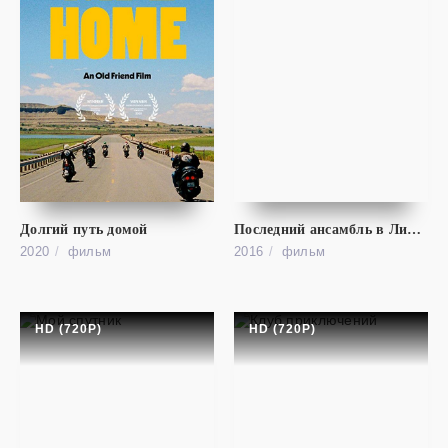
фильм
Путешествие
HD (720P)
The Trip
Долгий путь домой
Последний ансамбль в Ливане
2020
фильм
2016
фильм
HD (720P)
HD (720P)