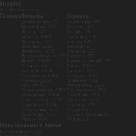
kinoplus
Онлайн кинотеатр
Главная
Фильмы
Сериалы
для взрослых
- 25
Фантастика
- 388
Биография
- 1102
Фэнтези
- 305
Детские
- 42
Мюзикл
- 19
Боевики
- 5883
Биография
- 98
Вестерны
- 410
Боевик
- 525
Военные
- 1295
Вестерн
- 17
Детективы
- 2358
Военные
- 215
Документальные
- 973
Детектив
- 972
Драмы
- 16425
Документальный
- 332
Исторические
- 1127
Драма
- 2371
Комедии
- 9588
История
- 291
Фантастика
- 2399
Комедия
- 1097
Фэнтези
- 1932
Криминал
- 962
Мюзикл
- 563
Мелодрама
- 1212
Криминальные
- 4369
Приключения
- 362
Мелодрамы
- 6004
Семейные
- 150
Приключения
- 2710
Спортивные
- 74
Семейные
- 1719
Триллер
- 723
Спортивные
- 635
Ужасы
- 157
Триллеры
- 7975
Русские сериалы
- 85
Ужасы
- 4497
Тв Шоу
311
Мультфильмы и Аниме
Мультфильмы
- 1799