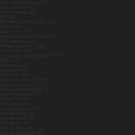
Про средневековье
- 71
Про агентов
- 187
Про роботов
- 66
DC
- 58
Про войну 1941-1945
- 181
HBO
- 137
Про гонки
- 73
Про боевые искусства
- 149
Про тюрьму
- 114
Рождественские
- 349
Советские
- 262
С неожиданным концом
- 197
BBC
- 120
Ситкомы
- 103
DreamWorks
- 67
Про акул
- 46
Психологические
- 389
Про зомби
- 104
Фильмы-катастрофы
- 92
Про оборотней
- 72
Apple TV+
- 58
Про докторов
- 72
С наградами
- 1189
Про острова
- 36
Про бывших
- 59
Про звезд
- 111
Про футбол
- 56
Самые кассовые
- 49