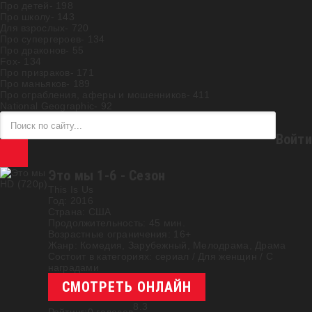
Про детей
- 198
Про школу
- 143
Для взрослых
- 720
Про супергероев
- 134
Про драконов
- 55
Fox
- 134
Про призраков
- 171
Про маньяков
- 189
Про ограбления, аферы и мошенников
- 411
National Geographic
- 92
Войти
Это мы 1-6 - Сезон
HD (720p)
This Is Us
Год:
2016
Страна:
США
Продолжительность:
45 мин.
Возрастные ограничения:
16+
Жанр:
Комедия, Зарубежный, Мелодрама, Драма
Состоит в категориях:
cериал
/
Для женщин
/
С
наградами
СМОТРЕТЬ ОНЛАЙН
8.3