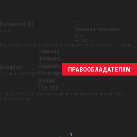
Букашки! 3D
SD
Лишний человек
2003
2001
Комедия,
Кинотеатр /Онлайн кинотеатр /Новинки кино и сериалы
»
cериал
Главная
Фильмы
Сериалы
kinoplus
ПРАВООБЛАДАТЕЛЯМ
Мультфильмы
Онлайн кинотеатр
Аниме
Топ 100
© 2022 "kinoplus" Смотрите любимые фильмы онлайн. Все
права защищены.