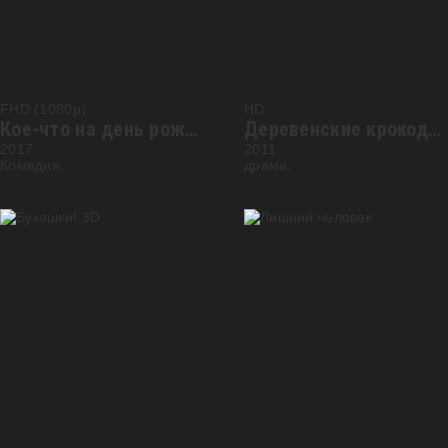
FHD (1080p)
HD
Кое-что на день рождения
Деревенские крокодилы 3
2017
2011
Комедия,
драма,