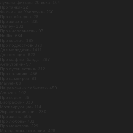
Лучшие фильмы 20 века
- 164
Про танки
- 22
Фильмы на Хэллоуин
- 260
Про снайперов
- 28
Про животных
- 338
Disney
- 231
Про инопланетян
- 97
Netflix
- 684
Про космос
- 199
Про подростков
- 370
Для молодёжи
- 1411
Для женщин
- 623
Про мафию, банды
- 287
Антиутопии
- 57
Про путешествия
- 312
Про полицию
- 456
Про вампиров
- 91
Marvel
- 88
На реальных событиях
- 459
Amazon
- 102
Про ведьм
- 86
Биографии
- 333
Мотивирующие
- 114
Экранизация книг
- 230
Про жизнь
- 505
Про любовь
- 731
Про монстров
- 229
Молодежные комедии
- 426