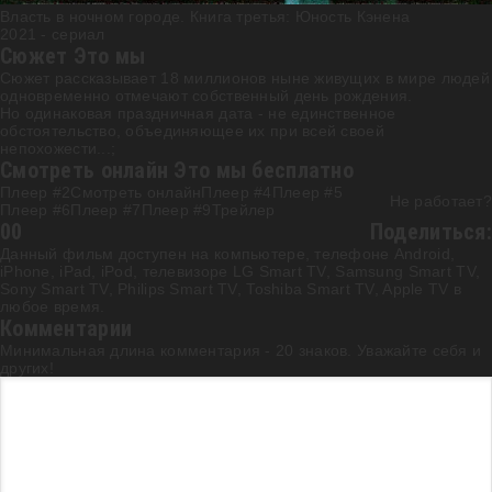
Власть в ночном городе. Книга третья: Юность Кэнена
2021 - cериал
Сюжет Это мы
Сюжет рассказывает 18 миллионов ныне живущих в мире людей
одновременно отмечают собственный день рождения.
Но одинаковая праздничная дата - не единственное
обстоятельство, объединяющее их при всей своей
непохожести...;
Смотреть онлайн Это мы бесплатно
Плеер #2
Смотреть онлайн
Плеер #4
Плеер #5
Не работает?
Плеер #6
Плеер #7
Плеер #9
Трейлер
0
0
Поделиться:
Данный фильм доступен на компьютере, телефоне Android,
iPhone, iPad, iPod, телевизоре LG Smart TV, Samsung Smart TV,
Sony Smart TV, Philips Smart TV, Toshiba Smart TV, Apple TV в
любое время.
Комментарии
Минимальная длина комментария - 20 знаков. Уважайте себя и
других!