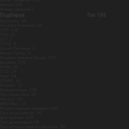
Мульт сериалы
- 576
Аниме
1325
Аниме сериалы
7
Подборки
Топ 100
Discovery
- 34
YouTube Premium
- 24
ТНТ
- 101
ТВ3
- 20
2х2
- 2
ТНТ4
- 3
Канал Пятница
- 5
Канал Супер
- 6
Лауреат премии Оскар
- 378
Дорамы
- 176
KION
- 16
СТС
- 29
Hulu
- 54
START
- 44
Premier
- 17
Музыкальные
- 139
Про баскетбол
- 52
more.tv
- 10
HBO Max
- 23
Романтические комедии
- 440
Про апокалипсис
- 76
Для мужчин
- 539
Про динозавров
- 65
Про путешествия во времени
- 88