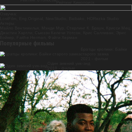
Рейтинг:
0
голосов
Рейтинг Кинопоиск
Озвучка:
LostFilm, Eng.Original, NewStudio, Baibako, HDRezka Studio
Актеры:
Майло Вентимилья
,
Мэнди Мур
,
Стерлинг К. Браун
,
Крисси Мец
,
Джастин Хартли
,
Сьюзэн Келечи Уотсон
,
Крис Салливан
,
Эрис
Бэйкер
,
Faithe Herman
,
Фэйти Херман
Популярные фильмы
Братцы кролики: Байки
старого замка
2021 - фильм
Один зимний уик-энд
2018 - фильм