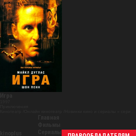
FHD (1080p)
Игра
1997
Приключения
Кинотеатр /Онлайн кинотеатр /Новинки кино и сериалы
»
cериал
Главная
Фильмы
Сериалы
kinoplus
ПРАВООБЛАДАТЕЛЯМ