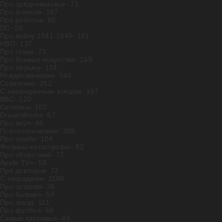
Про средневековье
- 71
Про агентов
- 187
Про роботов
- 66
DC
- 58
Про войну 1941-1945
- 181
HBO
- 137
Про гонки
- 73
Про боевые искусства
- 149
Про тюрьму
- 114
Рождественские
- 349
Советские
- 262
С неожиданным концом
- 197
BBC
- 120
Ситкомы
- 103
DreamWorks
- 67
Про акул
- 46
Психологические
- 389
Про зомби
- 104
Фильмы-катастрофы
- 92
Про оборотней
- 72
Apple TV+
- 58
Про докторов
- 72
С наградами
- 1189
Про острова
- 36
Про бывших
- 59
Про звезд
- 111
Про футбол
- 56
Самые кассовые
- 49