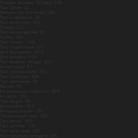
Лучшие фильмы 20 века
- 164
Про танки
- 22
Фильмы на Хэллоуин
- 260
Про снайперов
- 28
Про животных
- 338
Disney
- 231
Про инопланетян
- 97
Netflix
- 684
Про космос
- 199
Про подростков
- 370
Для молодёжи
- 1411
Для женщин
- 623
Про мафию, банды
- 287
Антиутопии
- 57
Про путешествия
- 312
Про полицию
- 456
Про вампиров
- 91
Marvel
- 88
На реальных событиях
- 459
Amazon
- 102
Про ведьм
- 86
Биографии
- 333
Мотивирующие
- 114
Экранизация книг
- 230
Про жизнь
- 505
Про любовь
- 731
Про монстров
- 229
Молодежные комедии
- 426