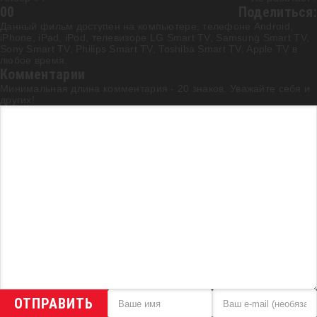
0
0
Поделиться:
Данный фильм доступен на компьютере, телефоне Android,
iPhone, iPad, iPod, телевизоре LG Smart TV, Samsung Smart TV,
Sony Smart TV, Philips Smart TV, Toshiba Smart TV, Apple TV в
любое время.
Комментарии
Минимальная длина комментария - 20 знаков. Уважайте себя и
других!
ОТПРАВИТЬ