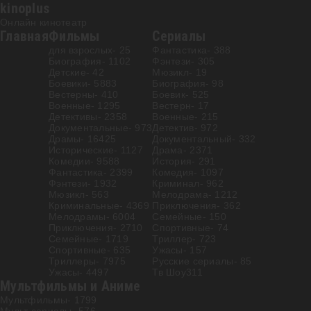
kinoplus
Онлайн кинотеатр
Главная
Фильмы
Сериалы
для взрослых
- 25
Фантастика
- 388
Биография
- 1102
Фэнтези
- 305
Детские
- 42
Мюзикл
- 19
Боевики
- 5883
Биография
- 98
Вестерны
- 410
Боевик
- 525
Военные
- 1295
Вестерн
- 17
Детективы
- 2358
Военные
- 215
Документальные
- 973
Детектив
- 972
Драмы
- 16425
Документальный
- 332
Исторические
- 1127
Драма
- 2371
Комедии
- 9588
История
- 291
Фантастика
- 2399
Комедия
- 1097
Фэнтези
- 1932
Криминал
- 962
Мюзикл
- 563
Мелодрама
- 1212
Криминальные
- 4369
Приключения
- 362
Мелодрамы
- 6004
Семейные
- 150
Приключения
- 2710
Спортивные
- 74
Семейные
- 1719
Триллер
- 723
Спортивные
- 635
Ужасы
- 157
Триллеры
- 7975
Русские сериалы
- 85
Ужасы
- 4497
Тв Шоу
311
Мультфильмы и Аниме
Мультфильмы
- 1799