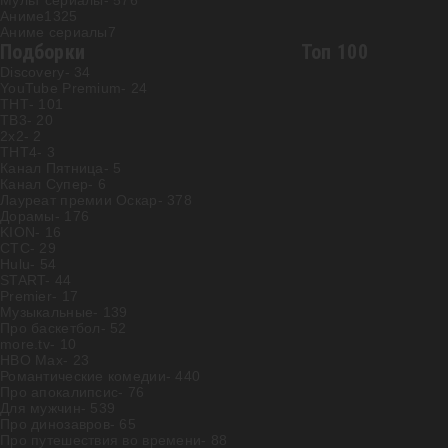
Мульт сериалы
- 576
Аниме
1325
Аниме сериалы
7
Подборки
Топ 100
Discovery
- 34
YouTube Premium
- 24
ТНТ
- 101
ТВ3
- 20
2х2
- 2
ТНТ4
- 3
Канал Пятница
- 5
Канал Супер
- 6
Лауреат премии Оскар
- 378
Дорамы
- 176
KION
- 16
СТС
- 29
Hulu
- 54
START
- 44
Premier
- 17
Музыкальные
- 139
Про баскетбол
- 52
more.tv
- 10
HBO Max
- 23
Романтические комедии
- 440
Про апокалипсис
- 76
Для мужчин
- 539
Про динозавров
- 65
Про путешествия во времени
- 88