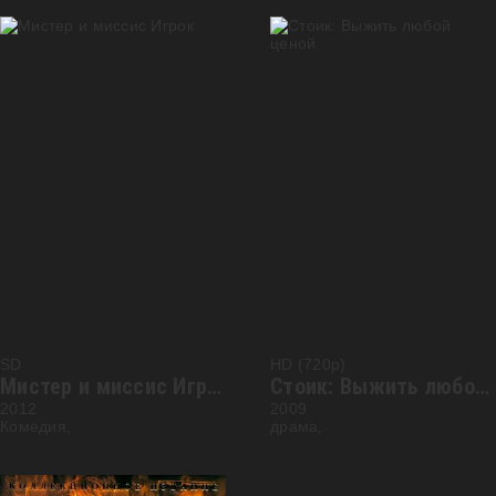
SD
HD (720p)
Мистер и миссис Игрок
Стоик: Выжить любой ценой
2012
2009
Комедия,
драма,