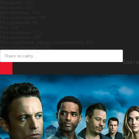
Про детей
- 198
Про школу
- 143
Для взрослых
- 720
Про супергероев
- 134
Про драконов
- 55
Fox
- 134
Про призраков
- 171
Про маньяков
- 189
Про ограбления, аферы и мошенников
- 411
National Geographic
- 92
Войти