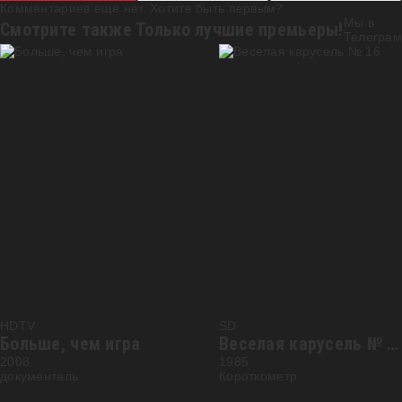
Комментариев еще нет. Хотите быть первым?
Мы в
Смотрите также
Только лучшие премьеры!
Телеграм
HDTV
SD
Больше, чем игра
Веселая карусель № 16
2008
1985
документаль
Короткометр