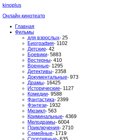
kinoplus
Онлайн кинотеатр
Главная
Фильмы
для взрослых
- 25
Биография
- 1102
Детские
- 42
Боевики
- 5883
Вестерны
- 410
Военные
- 1295
Детективы
- 2358
Документальные
- 973
Драмы
- 16425
Исторические
- 1127
Комедии
- 9588
Фантастика
- 2399
Фэнтези
- 1932
Мюзикл
- 563
Криминальные
- 4369
Мелодрамы
- 6004
Приключения
- 2710
Семейные
- 1719
Спортивные
- 635