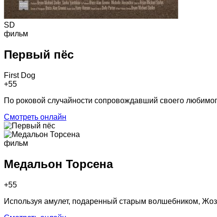
SD
фильм
Первый пёс
First Dog
+5
5
По роковой случайности сопровождавший своего любимого
Смотреть онлайн
фильм
Медальон Торсена
+5
5
Используя амулет, подаренный старым волшебником, Жоз