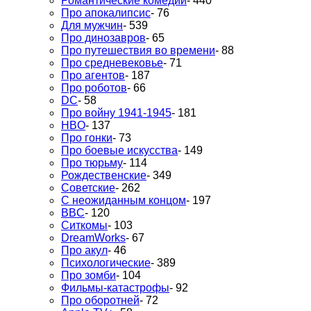
Романтические комедии
- 440
Про апокалипсис
- 76
Для мужчин
- 539
Про динозавров
- 65
Про путешествия во времени
- 88
Про средневековье
- 71
Про агентов
- 187
Про роботов
- 66
DC
- 58
Про войну 1941-1945
- 181
HBO
- 137
Про гонки
- 73
Про боевые искусства
- 149
Про тюрьму
- 114
Рождественские
- 349
Советские
- 262
С неожиданным концом
- 197
BBC
- 120
Ситкомы
- 103
DreamWorks
- 67
Про акул
- 46
Психологические
- 389
Про зомби
- 104
Фильмы-катастрофы
- 92
Про оборотней
- 72