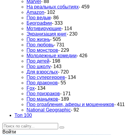
Marvel
- 88
На реальных событиях
- 459
Amazon
- 102
Про ведьм
- 86
Биографии
- 333
Мотивирующие
- 114
Экранизация книг
- 230
Про жизнь
- 505
Про любовь
- 731
Про монстров
- 229
Молодежные комедии
- 426
Про детей
- 198
Про школу
- 143
Для взрослых
- 720
Про супергероев
- 134
Про драконов
- 55
Fox
- 134
Про призраков
- 171
Про маньяков
- 189
Про ограбления, аферы и мошенников
- 411
National Geographic
- 92
Топ 100
Войти