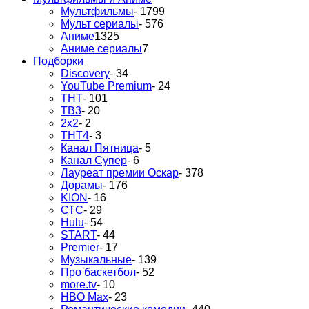
Мультфильмы
- 1799
Мульт сериалы
- 576
Аниме
1325
Аниме сериалы
7
Подборки
Discovery
- 34
YouTube Premium
- 24
ТНТ
- 101
ТВ3
- 20
2х2
- 2
ТНТ4
- 3
Канал Пятница
- 5
Канал Супер
- 6
Лауреат премии Оскар
- 378
Дорамы
- 176
KION
- 16
СТС
- 29
Hulu
- 54
START
- 44
Premier
- 17
Музыкальные
- 139
Про баскетбол
- 52
more.tv
- 10
HBO Max
- 23