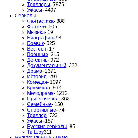
Триллеры
- 7975
Ужасы
- 4497
Сериалы
Фантастика
- 388
Фэнтези
- 305
Мюзикл
- 19
Биография
- 98
Боевик
- 525
Вестерн
- 17
Военные
- 215
Детектив
- 972
Документальный
- 332
Драма
- 2371
История
- 291
Комедия
- 1097
Криминал
- 962
Мелодрама
- 1212
Приключения
- 362
Семейные
- 150
Спортивные
- 74
Триллер
- 723
Ужасы
- 157
Русские сериалы
- 85
Тв Шоу
311
Мультфильмы и Аниме