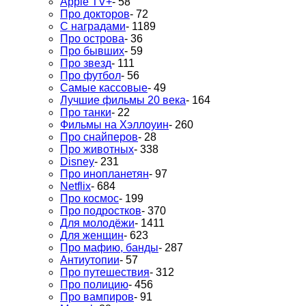
Apple TV+
- 58
Про докторов
- 72
С наградами
- 1189
Про острова
- 36
Про бывших
- 59
Про звезд
- 111
Про футбол
- 56
Самые кассовые
- 49
Лучшие фильмы 20 века
- 164
Про танки
- 22
Фильмы на Хэллоуин
- 260
Про снайперов
- 28
Про животных
- 338
Disney
- 231
Про инопланетян
- 97
Netflix
- 684
Про космос
- 199
Про подростков
- 370
Для молодёжи
- 1411
Для женщин
- 623
Про мафию, банды
- 287
Антиутопии
- 57
Про путешествия
- 312
Про полицию
- 456
Про вампиров
- 91